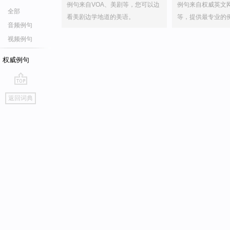
例句来自VOA、美剧等，您可以边
例句来自权威英文
全部
看美剧边学地道的美语。
等，提供最专业的
音频例句
视频例句
权威例句
go
返回词典
top