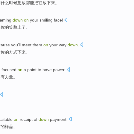
你
什么时候想放
都
能
把
它放下来。
aming
down
on
your
smiling face
!
在
你
的笑脸上了。
cause
you
'll
meet them
on
your way
down
.
对你的方式下来。
e
focused
on
a point
to
have
power
.
才
有
力量
。
ailable
on
receipt
of
down
payment.
前的
样品
。