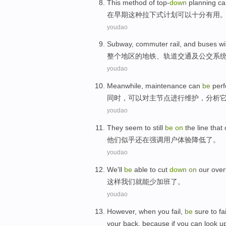
This
method
of top-
down
planning
c
在
早期
这种
拉下
式
计划
可以
十分有用
youdao
Subway
,
commuter rail
,
and
buses
wi
整个
地区
的
地铁
、
轨道
交通
及
公交系
youdao
Meanwhile
,
maintenance
can
be
per
同时
，
可以
对
主
节点
进行维护
，
分析
youdao
They
seem to
still
be
on
the line that
他们
似乎
还
在
强调
用户
体验
降低了
。
youdao
We
'll
be
able to
cut
down
on
our over
这样
我们
就
能
少
加班了
。
youdao
However
,
when you
fail
,
be
sure
to
fa
your
back
,
because
if
you
can
look
u