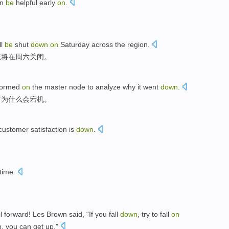
an
be
helpful
early
on
.
。
ll
be
shut
down
on
Saturday
across the
region
.
统
将
在
周六
关闭
。
formed
on
the master
node
to
analyze
why
it
went
down
.
它
为什么
会宕机。
customer
satisfaction
is
down
.
time.
il
forward
!
Les
Brown
said
, “
If
you
fall
down
,
try
to fall
on
p
,
you
can get
up
.”