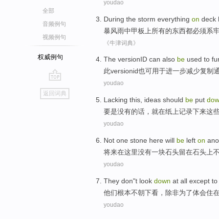
youdao
全部
During the storm
everything
on
deck
音频例句
暴风雨
中
甲板
上
所有
的东西都
必须
系
视频例句
《牛津词典》
权威例句
The versionID
can
also
be
used to
fu
此
versionid
也
可
用于
进一步
减少
复制
youdao
go
返回词典
top
Lacking
this,
ideas
should
be
put
do
要是没有的话
，
就
在
纸上
记录
下来
这
youdao
Not
one
stone
here
will
be
left
on
anot
将来
在这里
没有
一
块
石头
留在
石头
上
youdao
They
don"
t
look
down
at all
except
t
他们
根本
不
朝
下看，
除非
为了
体会
住
youdao