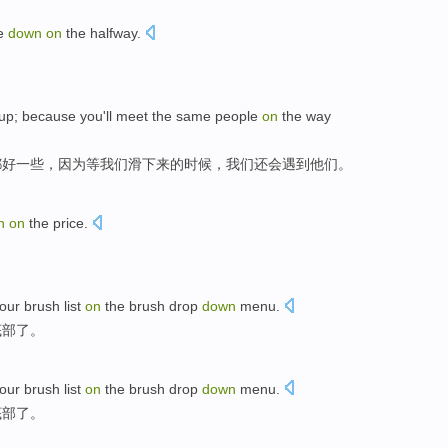
e
down
on
the halfway
.
up;
because
you'll
meet
the
same people
on
the
way
都好一些，
因为
等我们滑下来的时候，
我们
还会遇到
他们
。
n
on
the
price
.
your brush
list
on
the brush drop
down
menu.
底部了。
your brush
list
on
the brush drop
down
menu.
底部了。