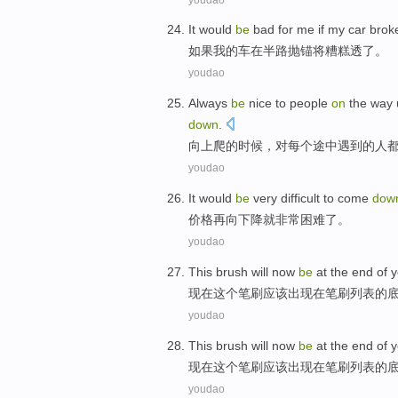
It
would
be
bad
for me
if
my
car
brok
如果
我
的
车
在
半路
抛锚
将
糟糕
透了。
youdao
Always
be
nice
to
people
on
the
way 
down
.
向上爬
的时候，对每个
途中
遇到
的
人
youdao
It would
be
very
difficult
to
come
dow
价格
再
向
下降
就
非常
困难
了
。
youdao
This
brush
will
now
be
at
the
end of 
现在
这个
笔刷
应该出现
在
笔刷
列表
的
youdao
This
brush
will
now
be
at
the
end of 
现在
这个
笔刷
应该出现
在
笔刷
列表
的
youdao