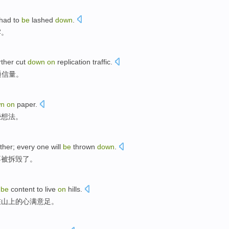
had to
be
lashed
down
.
牢
。
rther
cut
down
on
replication
traffic
.
通信量。
wn
on
paper
.
些想法
。
her; every one will
be
thrown
down
.
不被
拆毁
了。
o
be
content
to
live
on
hills
.
在
山上的心满意足。