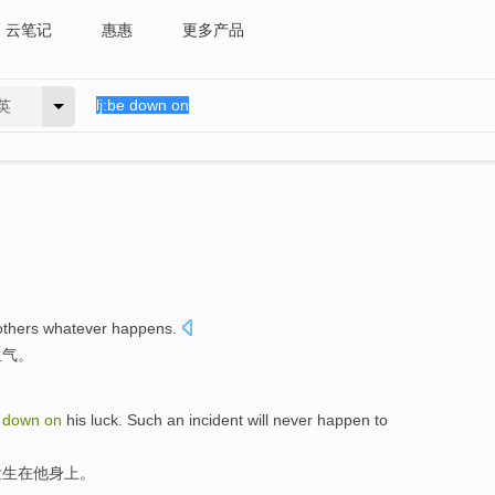
云笔记
惠惠
更多产品
英
thers
whatever
happens
.
生气。
down
on
his
luck
.
Such
an incident
will never
happen
to
发生
在
他
身上。