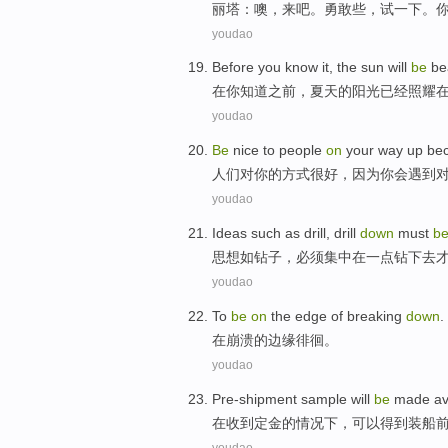
丽塔
：
噢
，
来
吧。
勇敢
些，
试
一下。
youdao
Before
you
know
it,
the
sun
will
be
be
在
你
知道
之前，
夏天的
阳光
已经
照耀
youdao
Be
nice
to
people
on
your
way
up
be
人们
对
你
的
方式
很
好，
因为
你
会
遇到
youdao
Ideas
such as
drill
, drill
down
must
b
思想
如
钻
子，
必须
集中
在
一点
钻
下去
youdao
To
be
on
the
edge
of
breaking
down
.
在
崩溃
的
边缘徘徊
。
youdao
Pre-shipment
sample
will
be
made
av
在
收到定金
的
情况
下
，
可以得到
装船
youdao