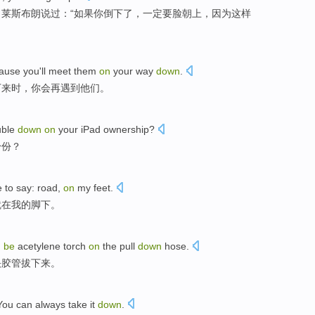
，
莱斯
布朗
说过
：“
如果
你
倒下
了，
一定要脸
朝
上
，
因为
这样
ause
you
'll
meet
them
on
your way
down
.
下来时
，
你
会再
遇到
他们
。
ble
down
on
your iPad
ownership
?
身份？
 to
say
:
road
,
on
my
feet
.
就在
我
的
脚下
。
n
be
acetylene
torch
on
the
pull
down
hose
.
炔
胶管
拔
下来
。
You
can
always
take
it
down
.