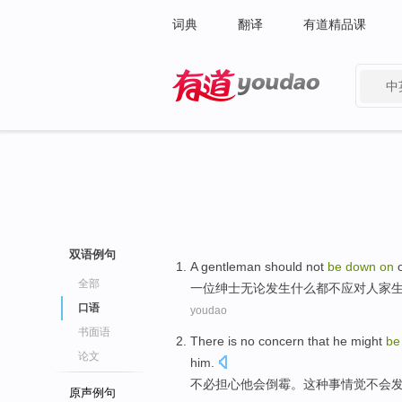
词典
翻译
有道精品课
中
有道 - 网易旗下搜索
双语例句
A
gentleman
should
not
be
down
on
o
全部
一
位绅士
无论
发生
什么都
不
应对
人家
口语
youdao
书面语
There is
no
concern that
he
might
be
论文
him.
不必
担心
他
会
倒霉
。
这种
事情
觉
不会
原声例句