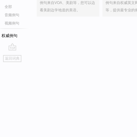
例句来自VOA、美剧等，您可以边
例句来自权威英文
全部
看美剧边学地道的美语。
等，提供最专业的
音频例句
视频例句
权威例句
go
返回词典
top