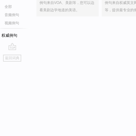
例句来自VOA、美剧等，您可以边
例句来自权威英文
全部
看美剧边学地道的美语。
等，提供最专业的
音频例句
视频例句
权威例句
go
返回词典
top