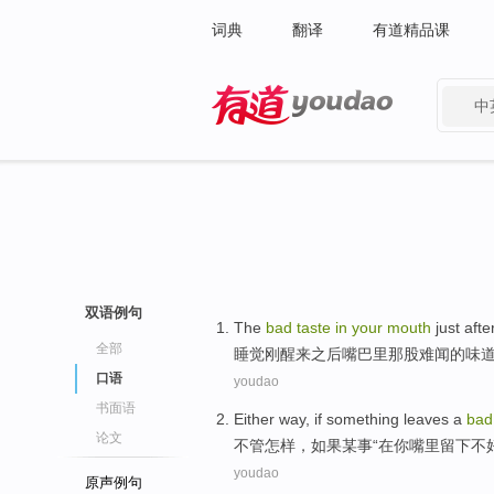
词典
翻译
有道精品课
中
有道 - 网易旗下搜索
双语例句
The
bad
taste
in
your
mouth
just
afte
全部
睡觉
刚
醒来
之后
嘴巴
里
那
股
难闻
的
味
口语
youdao
书面语
Either
way,
if
something
leaves a
bad
论文
不管
怎样，
如果
某事“
在
你
嘴里
留下
不
youdao
原声例句