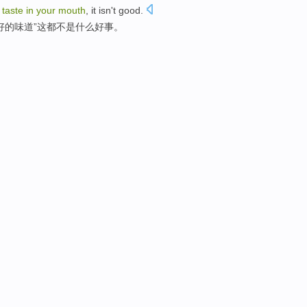
taste
in
your
mouth
,
it
isn't
good
.
好
的味道”
这
都
不是
什么好事。