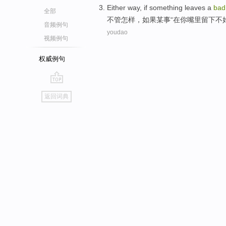
Either
way,
if
something
leaves a
bad
全部
不管
怎样，
如果
某事“
在
你
嘴里
留下
不
音频例句
youdao
视频例句
权威例句
go
返回词典
top