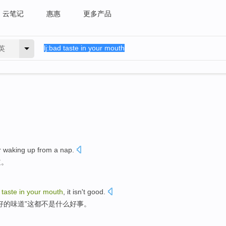
云笔记
惠惠
更多产品
英
r
waking up
from a
nap
.
道
。
taste
in
your
mouth
,
it
isn't
good
.
好
的味道”
这
都
不是
什么好事。