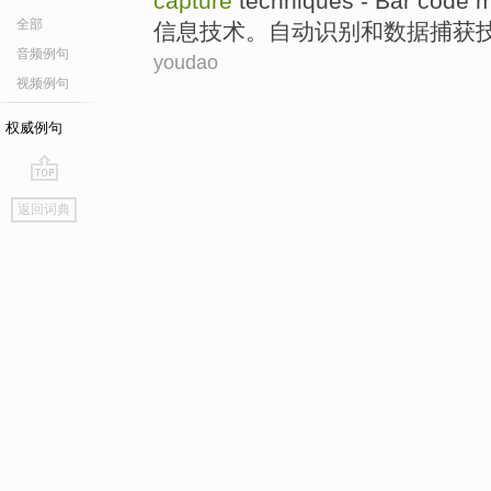
capture
techniques
- Bar code
m
全部
信息
技术
。
自动
识别
和
数据
捕获
音频例句
youdao
视频例句
权威例句
go
返回词典
top