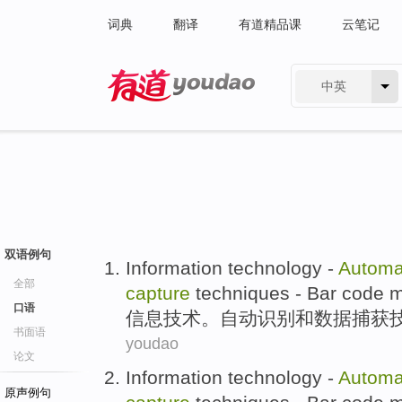
词典
翻译
有道精品课
云笔记
中英
有道 - 网易旗下搜索
双语例句
Information
technology
-
Automa
全部
capture
techniques
- Bar code
m
口语
信息
技术
。
自动
识别
和
数据
捕获
书面语
youdao
论文
Information
technology
-
Automa
原声例句