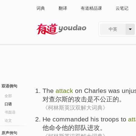
词典
翻译
有道精品课
云笔记
中英
有道 - 网易旗下搜索
双语例句
The
attack
on
Charles
was
unju
全部
对
查尔斯
的
攻击
是
不公正
的。
口语
《柯林斯英汉双解大词典》
书面语
He
commanded
his
troops
to
at
论文
他
命令
他
的
部队
进攻
。
原声例句