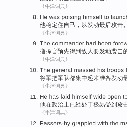
《牛津词典》
He
was poising
himself
to
launc
他
稳定
住
自己
，
以
发动
最后
攻击
《牛津词典》
The commander
had
been fore
指挥官
预先
得到敌人要发动袭击
《牛津词典》
The general
massed his troops
f
将军
把
军队
都集中起来准备发动
《牛津词典》
He
has
laid himself
wide open to 
他
在政治上
已经
处于
极易
受到攻
《牛津词典》
Passers-by
grappled
with
the
m