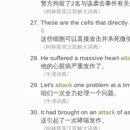
警方
拘留了
2
名
与
该
袭击事件
有关
《柯林斯英汉双解大词典》
These are the
cells
that
directly
这些
细胞
可以
直接
攻击
并
杀死
微
《柯林斯英汉双解大词典》
He
suffered a massive heart
att
他
的
心脏病
严重
发作
了。
《牛津词典》
Let's
attack
one
problem
at
a
ti
咱们
一
次
全力处理
一
个
问题
。
《牛津词典》
It
had
brought
on
an
attack
of
a
这
引起
了
一次
哮喘
发作
。
《柯林斯英汉双解大词典》