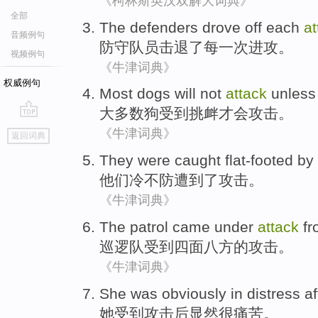
《柯林斯英汉双解大词典》
全部
The defenders
drove off
each
at
音频例句
防守
队员
击退
了
每一
次进攻
。
视频例句
《牛津词典》
权威例句
Most
dogs
will
not
attack
unless
大多数
狗
受到
挑衅
才
会
攻击
。
go
《牛津词典》
返回词典
top
They
were caught flat-footed
by
他们
冷不防
遭到
了
攻击。
《牛津词典》
The patrol came
under
attack
fr
巡逻队
受到
四面
八方的
攻击
。
《牛津词典》
She
was
obviously
in
distress
af
她
受到攻击
后
显然
很
痛苦
。