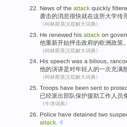
News
of the
attack
quickly
filte
袭击
的
消息
很快就
在
这
所大学
传
《柯林斯英汉双解大词典》
He
renewed
his
attack
on
gover
他
重新开始
抨击
政府
的
欧洲
政策
《柯林斯英汉双解大词典》
His
speech
was
a
bilious
,
ranco
他
的
演讲
是
对
年轻人的
一次
充满
《柯林斯英汉双解大词典》
Troops
have been
sent
to
protec
已经
派出
部队
保护
援助
工作人员
《牛津词典》
Police have
detained
two
suspe
attack
.