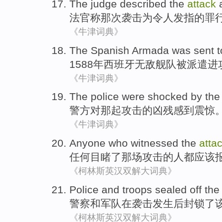
The judge
described the
attack
法官
称那次
袭击
为
令人发指的罪
《牛津词典》
The
Spanish
Armada
was
sent t
1588年
西班牙
无敌舰队
被
派遣
进
《牛津词典》
The police
were shocked
by th
警方
对那
起攻击
的
凶残
感到
震惊
《牛津词典》
Anyone
who witnessed
the
atta
任何
目睹
了那场
攻击
的人都
应该
《柯林斯英汉双解大词典》
Police
and
troops
sealed off
the
警察
和
军队
在
袭击发生
后
封锁
了
《柯林斯英汉双解大词典》