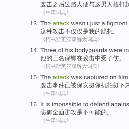
袭击
之后
过路人
便
与
这
男人
扭打
《牛津词典》
The
attack
wasn't just
a figment
这种
攻击
不仅仅
是
我
的
臆想
。
《柯林斯英汉双解大词典》
Three
of
his
bodyguards were
i
他
的
三
名
保镖
在
袭击
中受了伤
。
《柯林斯英汉双解大词典》
The
attack
was captured
on fil
袭击
事件
已
被
保安
摄像机拍摄下
《牛津词典》
It is
impossible
to
defend agains
防御
全面进攻
是
不
可能
的。
《牛津词典》