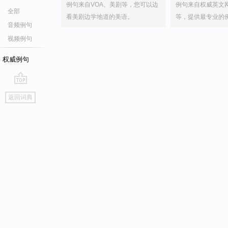
例句来自VOA、美剧等，您可以边
例句来自权威英文
全部
看美剧边学地道的美语。
等，提供最专业的
音频例句
视频例句
权威例句
go
返回词典
top