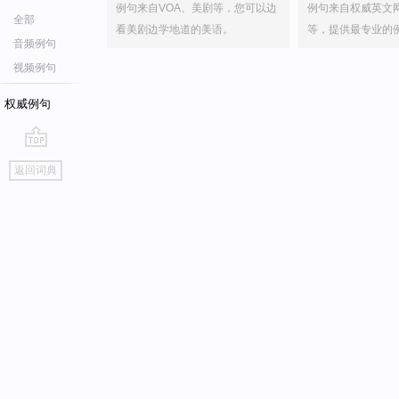
例句来自VOA、美剧等，您可以边
例句来自权威英文
全部
看美剧边学地道的美语。
等，提供最专业的
音频例句
视频例句
权威例句
go
返回词典
top