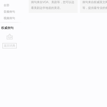
例句来自VOA、美剧等，您可以边
例句来自权威英文
全部
看美剧边学地道的美语。
等，提供最专业的
音频例句
视频例句
权威例句
go
返回词典
top