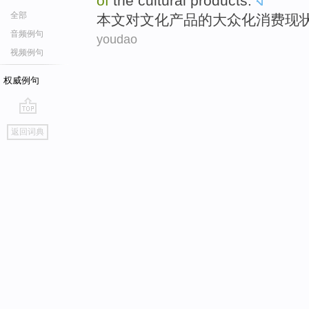
of
the
cultural
products
.
全部
本文
对
文化
产品
的
大众化
消费
现
音频例句
youdao
视频例句
权威例句
go
返回词典
top