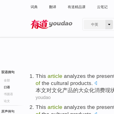
词典
翻译
有道精品课
云笔记
中英
有道 - 网易旗下搜索
双语例句
This
article
analyzes
the presen
全部
of
the
cultural
products
.
口语
本文
对
文化
产品
的
大众化
消费
现
书面语
youdao
论文
This
article
analyzes
the presen
原声例句