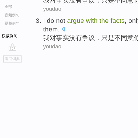
我
对
事实
没有
争议
，
只是
不同意
全部
youdao
音频例句
I
do not
argue
with
the
facts
,
onl
视频例句
them.
权威例句
我
对
事实
没有
争议
，
只是
不同意
youdao
go
返回词典
top