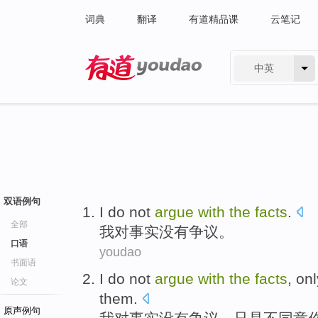
词典
翻译
有道精品课
云笔记
中英
有道 - 网易旗下搜索
双语例句
I
do not
argue
with
the
facts
.
全部
我
对
事实
没有
争议
。
口语
youdao
书面语
I
do not
argue
with
the
facts
,
onl
论文
them.
原声例句