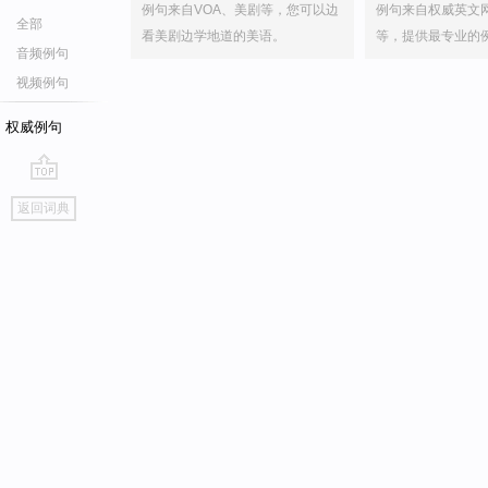
例句来自VOA、美剧等，您可以边
例句来自权威英文
全部
看美剧边学地道的美语。
等，提供最专业的
音频例句
视频例句
权威例句
go
返回词典
top