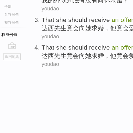
我
的外甥
到底有没有向
你
求婚？
全部
youdao
音频例句
That
she
should receive
an
offe
视频例句
达
西
先生
竟会向
她求婚
，
他
竟会
权威例句
youdao
That
she
should receive
an
offe
go
达
西
先生
竟会向
她求婚
，
他
竟会
返回词典
top
youdao