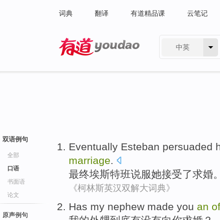
词典
翻译
有道精品课
云笔记
中英
有道 - 网易旗下搜索
双语例句
Eventually
Esteban
persuaded
全部
marriage
.
口语
最终
埃斯特班
说服
她
接受
了
求婚
书面语
《柯林斯英汉双解大词典》
论文
Has
my
nephew
made
you
an
o
原声例句