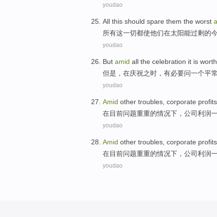
youdao
All
this
should spare
them
the
worst
所有
这
一切都使
他们
在
太阳能
过剩
的
youdao
But
amid
all the celebration
it
is
worth
但是
，
在
庆祝之时，
有
必要
问
一个
平
youdao
Amid
other troubles
,
corporate
profits
在
目前问题重重的情况下，
公司
利润
youdao
Amid
other troubles
,
corporate
profits
在
目前问题重重的情况下，
公司
利润
youdao