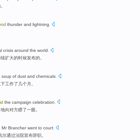
物。
mid
thunder and
lightning
.
。
al
crisis
around the
world
.
继续扩大
的时候发布的。
c
soup
of
dust
and
chemicals
.
境下
工作了
几个
月。
id
the
campaign
celebration
.
偷
地
向对方瞟了一眼。
,
Mr Brancher
went to
court
.
·凯尔通过法院宣布辞职。