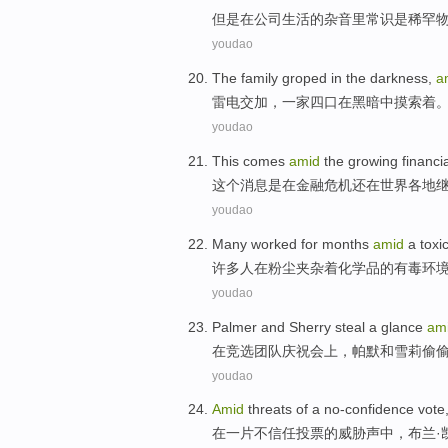
但是
在
公司
生活
的
杂音
里
常识
是
稀罕
youdao
The
family
groped
in
the
darkness
,
a
雷电
交加
，
一家
四口
在
黑暗
中
摸索
着
youdao
This
comes
amid
the
growing
financi
这个
消息是
在
金融
危机
还在
世界各地
youdao
Many
worked
for months
amid
a
toxi
许多人
在粉尘
夹杂
着化学品
的
有毒
环
youdao
Palmer
and
Sherry
steal
a glance
am
在
竞选团队
庆祝会上，
帕默
和
雪莉
偷
youdao
Amid
threats
of
a
no-confidence
vote
在
一
片
不信任
投票
的
威胁
声中，
布
兰