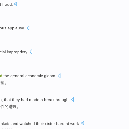
f
fraud
.
。
ous applause
.
cial
impropriety
.
id
the
general
economic
gloom
.
希望
。
o
, that they had
made
a breakthrough
.
破性
的进展。
ankets
and
watched
their sister
hard
at work
.