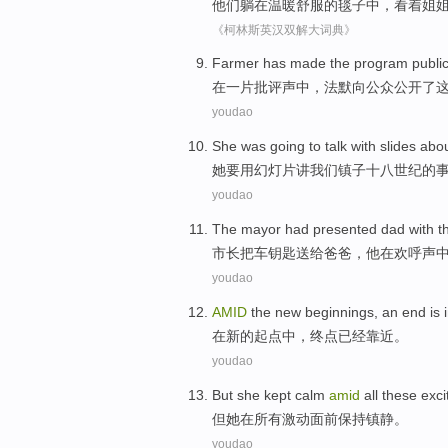
他们
躺
在
温暖
舒服的
毯子
中，
看着
姐
《柯林斯英汉双解大词典》
Farmer has made
the
program
public
在一片批评声中
，法默
向公众
公开了
youdao
She was
going to
talk
with
slides
abo
她
要
用
幻灯片讲
我们
镇子
十八
世纪
的
youdao
The mayor had
presented
dad
with t
市长
把
车钥匙
送给
爸爸
，
他
在欢呼声
youdao
AMID
the
new
beginnings
,
an end
is
在
新的
起点
中，
终点
已经
靠近
。
youdao
But
she
kept
calm
amid
all
these
exc
但
她
在
所有
激动
面前
保持
镇静
。
youdao