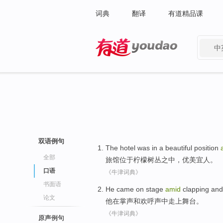
词典
翻译
有道精品课
中
有道 - 网易旗下搜索
双语例句
The hotel
was in a
beautiful
position
全部
旅馆
位于
柠檬
树丛
之中
，
优美
宜人。
口语
《牛津词典》
书面语
He
came on stage
amid
clapping
and
论文
他
在
掌声
和
欢呼声中
走上舞台。
《牛津词典》
原声例句