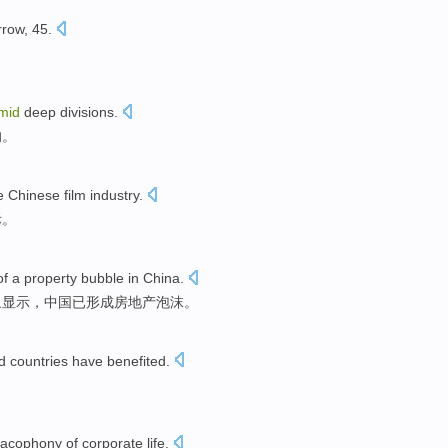
rrow
, 45.
mid
deep divisions
.
的。
he
Chinese
film
industry
.
际。
of
a
property bubble
in
China
.
象显示
，中国已形成
房地产
泡沫。
d
countries
have benefited
.
。
cacophony
of
corporate
life
.