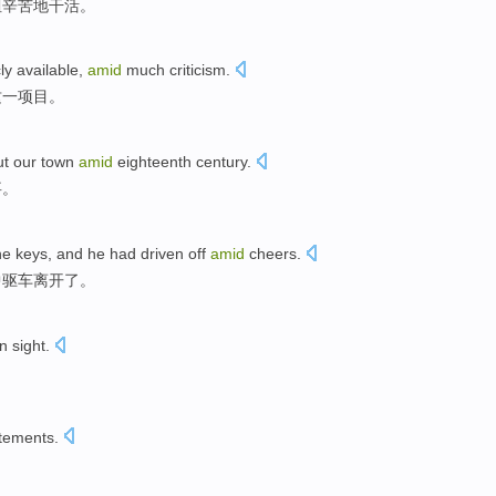
姐
辛苦地
干活
。
ly
available,
amid
much
criticism
.
这一
项目
。
ut
our
town
amid
eighteenth
century
.
事
。
he
keys
, and
he
had driven
off
amid
cheers.
中
驱车
离开了
。
in
sight
.
itements
.