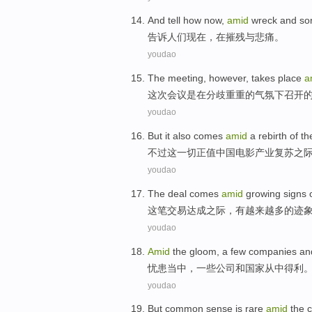
And
tell
how
now
,
amid
wreck
and
so
告诉
人们
现在
，
在
摧残
与
悲痛
。
youdao
The meeting
, however, takes place
a
这次
会议是在分歧重重的气氛下召开
youdao
But
it
also comes
amid
a
rebirth
of t
不过
这
一切
正值
中国
电影
产业
复苏
之
youdao
The deal
comes
amid
growing
signs
这笔
交易达成
之际
，有
越来越多
的
迹
youdao
Amid
the gloom, a
few
companies
an
忧患当中
，
一些
公司
和
国家
从中
得利
youdao
But
common
sense
is
rare
amid
the