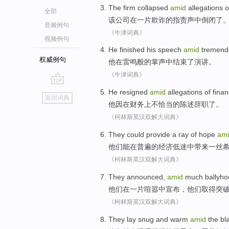
The
firm
collapsed
amid
allegations
o
全部
该
公司
在一片欺诈
的
指责声中
倒闭了
音频例句
《牛津词典》
视频例句
He
finished
his speech
amid
tremend
权威例句
他
在
雷鸣般的掌声中
结束了
演讲
。
《牛津词典》
go
He
resigned
amid
allegations
of
finan
返回词典
top
他因
在
财务
上不
恰当
的
陈述
辞职了。
《柯林斯英汉双解大词典》
They
could
provide
a ray
of
hope
am
他们
能
在
普遍
的
经济
低迷中
带来
一丝
《柯林斯英汉双解大词典》
They
announced
,
amid
much ballyho
他们
在
一片喧嚣中
宣布
，他们
取得
突
《柯林斯英汉双解大词典》
They
lay
snug and warm
amid
the
bl