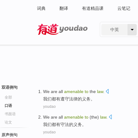
词典
翻译
有道精品课
云笔记
中英
有道 - 网易旗下搜索
双语例句
We
are all
amenable
to
the
law
.
全部
我们
都
有
遵守
法律
的
义务。
口语
youdao
书面语
We
are all
amenable
to
(the)
law
.
论文
我们
都
有守法
的义务。
youdao
原声例句