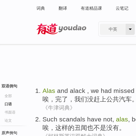
词典
翻译
有道精品课
云笔记
中英
有道 - 网易旗下搜索
双语例句
Alas
and
alack
,
we
had missed
全部
唉
，
完了
，
我们
没
赶上公共汽车
口语
《牛津词典》
书面语
Such
scandals
have
not
,
alas
,
b
论文
唉
，
这样
的
丑闻
也
不是
没有
。
原声例句