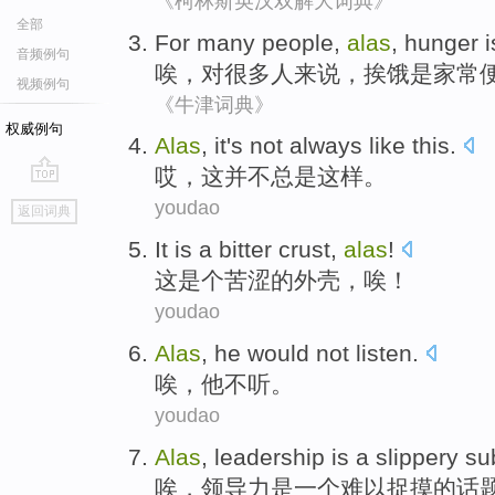
《柯林斯英汉双解大词典》
全部
For
many
people
,
alas
,
hunger
i
音频例句
唉
，
对
很多
人
来说，
挨饿
是
家常
视频例句
《牛津词典》
权威例句
Alas
,
it
's not
always
like this
.
哎
，
这
并不
总是
这样
。
go
youdao
返回词典
top
It
is a
bitter
crust
,
alas
!
这
是个
苦涩的
外壳
，
唉
！
youdao
Alas
,
he
would not
listen
.
唉
，
他
不
听
。
youdao
Alas
,
leadership
is
a
slippery
su
唉
，
领导力
是
一个
难以捉摸
的
话