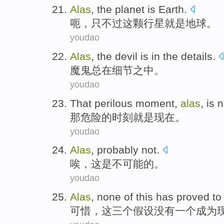
Alas
,
the
planet
is
Earth
.
呃
，只不过
这
颗行星
就是
地球
。
youdao
Alas
, the devil is
in
the
details
.
魔鬼总
在
细节之中
。
youdao
That
perilous
moment
,
alas
,
is
n
那
危险
的
时刻
就是
现在
。
youdao
Alas
,
probably
not
.
唉
，这是
不
可能
的。
youdao
Alas
,
none
of
this
has proved
to
可惜
，
这
三个假设
没有
一个
成为