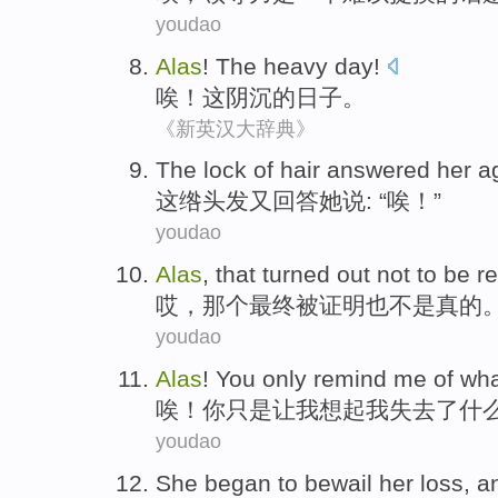
youdao
Alas
!
The
heavy
day
!
唉
！
这
阴沉
的
日子
。
《新英汉大辞典》
The
lock
of
hair
answered
her
ag
这
绺
头发
又回答
她
说: “
唉
！”
youdao
Alas
,
that
turned
out
not
to be
re
哎
，
那个
最终被
证明
也不是
真的
youdao
Alas
!
You
only
remind
me
of
wha
唉
！
你
只是
让
我
想起
我
失去
了
什
youdao
She
began
to bewail
her
loss, 