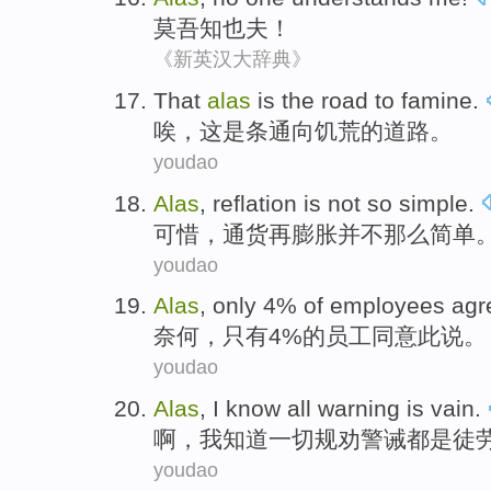
莫吾知
也夫！
《新英汉大辞典》
That
alas
is
the
road
to
famine
.
唉
，
这
是
条通向饥荒的
道路
。
youdao
Alas
,
reflation
is not
so
simple
.
可惜
，
通货再膨胀
并不
那么
简单
youdao
Alas
,
only
4%
of
employees
agr
奈何
，
只有
4%
的
员工
同意此说
。
youdao
Alas
,
I
know
all
warning
is vain
.
啊
，
我
知道
一切
规劝警诫都
是
徒
youdao