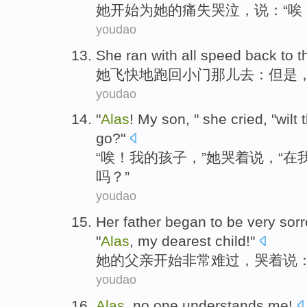
她
开始
为
她
的痛失哭泣，
说
：“唉
youdao
She
ran
with all speed
back to
t
她
飞快地
跑
回
小门
那儿去：但是
youdao
"
Alas
!
My
son
, "
she
cried
, "
wilt
go
?"
“
唉
！
我
的
孩子
，”
她
哭着说
，“在
吗？”
youdao
Her
father
began to
be very
sorr
"
Alas
,
my
dearest
child
!"
她
的
父亲
开始
非常
难过
，
哭着
说
：
youdao
Alas
, no one understands me!