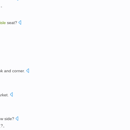
了。
isle
seat?
ok
and corner.
rket
.
ow
side
?
边
?。