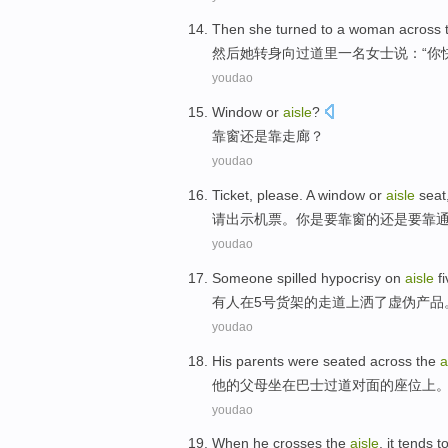
Then
she
turned
to
a
woman across 
然后
她
转身
向
过道
里
一
名女士说：“你
youdao
Window
or
aisle
?
靠窗
还是
靠走廊
？
youdao
Ticket
,
please
.
A
window
or
aisle
seat
请
出示机票
。你
是
要靠
窗
的
还是
要靠
youdao
Someone
spilled
hypocrisy
on
aisle
f
有人
在
5号货架的走道上
洒了
虚伪产品
youdao
His
parents
were seated
across
the
a
他
的
父母
坐在
巴士
过道
对面
的座位上
youdao
When
he
crosses the
aisle
,
it
tends t