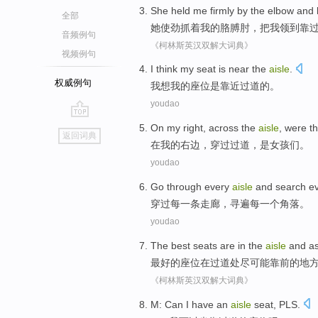
She
held
me
firmly by
the
elbow
and 
全部
她
使劲
抓着
我
的
胳膊肘
，把我
领到靠
音频例句
《柯林斯英汉双解大词典》
视频例句
I
think
my
seat
is
near the
aisle
.
权威例句
我
想
我
的
座位
是
靠近
过道
的。
youdao
go
On
my
right
,
across the
aisle
,
were
t
返回词典
top
在
我
的
右边
，
穿过
过道
，
是
女孩们
。
youdao
Go through
every
aisle
and
search
e
穿过
每
一
条走廊
，
寻遍
每一
个角落
。
youdao
The
best
seats are
in
the
aisle
and as
最好
的
座位
在
过道
处尽可能靠
前
的地
《柯林斯英汉双解大词典》
M
:
Can
I
have an
aisle
seat
, PLS.