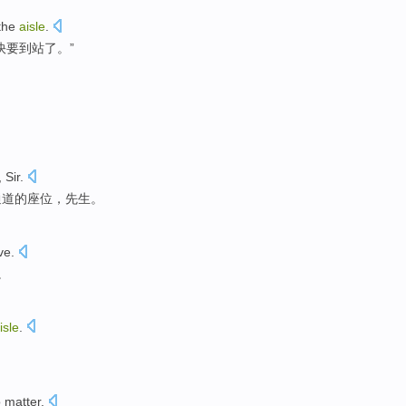
the
aisle
.
快要到站了。”
,
Sir
.
通道
的
座位
，
先生
。
ive
.
。
isle
.
。
o
matter
.