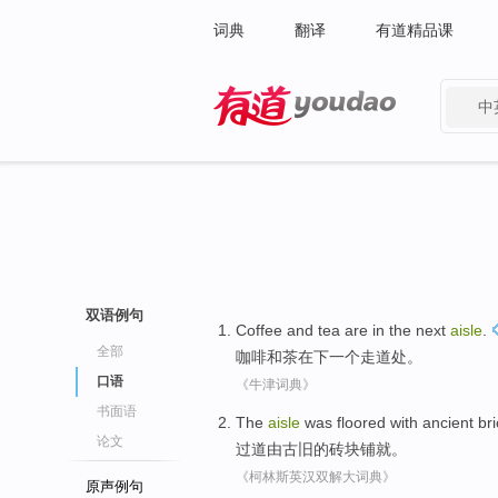
词典
翻译
有道精品课
中
有道 - 网易旗下搜索
双语例句
Coffee
and
tea
are in the next
aisle
.
全部
咖啡
和
茶
在下
一个走道处。
口语
《牛津词典》
书面语
The
aisle
was floored
with ancient
br
论文
过道
由
古旧的砖块铺就。
《柯林斯英汉双解大词典》
原声例句