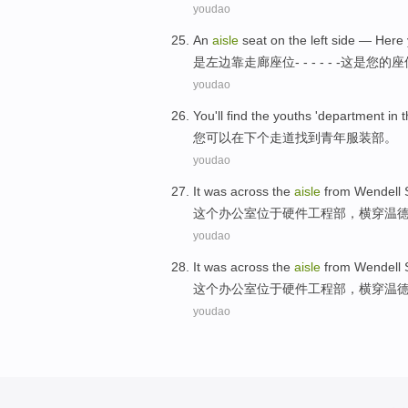
youdao
An
aisle
seat
on the left side —
Here
是左边靠走廊
座位
- - - - - -
这
是
您
的座
youdao
You
'll
find
the youths
'department
in 
您
可以
在下
个走道
找到
青年
服装部。
youdao
It
was
across
the
aisle
from Wendell
这个
办公室
位于硬件工程部，
横穿
温
youdao
It
was
across
the
aisle
from Wendell
这个
办公室
位于硬件工程部，
横穿
温
youdao