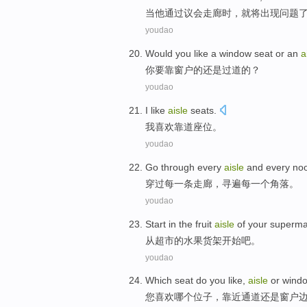
当
他
通过
议会
走廊时
，
就
将
出现
问题
youdao
Would
you
like
a window
seat
or
an
a
你
要
靠
窗户的
还是
过道的？
youdao
I
like
aisle
seats.
我
喜欢
靠道
座位。
youdao
Go through
every
aisle
and every
no
穿过
每
一
条走廊
，
寻遍
每一个角落。
youdao
Start
in the
fruit
aisle
of
your
superma
从
超市
的
水果
货架
开始吧
。
youdao
Which
seat do
you
like
,
aisle
or
wind
您
喜欢
哪个
位子
，
靠近通道
还是
窗户