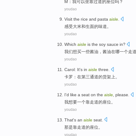
M
：
我
可以
坐靠过道
的
座位
吗？
youdao
Visit
the
rice
and
pasta
aisle
.
感受
大米
和
生面的
味道
。
youdao
Which
aisle
is the
soy
sauce in?
我们想
买一些
酱油，酱油
在哪
一个走
youdao
Carol
: It
's
in
aisle
three.
卡罗
：
在
第三通道
的
货架上。
youdao
I
'd like
a
seat
on
the
aisle
, please.
我
想
要
一个
靠走道
的
座位
。
youdao
That
's
an
aisle
seat
.
那
是
靠
走道
的
座位
。
youdao