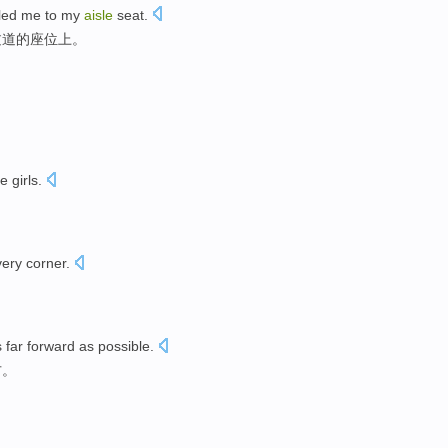
led me to my
aisle
seat
.
过道
的
座位上
。
he
girls
.
very
corner
.
 far
forward
as
possible
.
方。