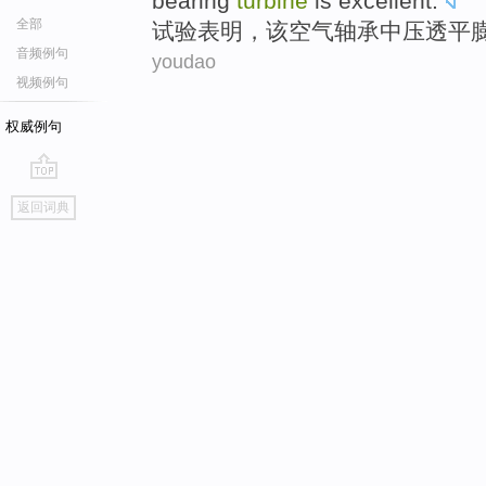
bearing
turbine
is
excellent
.
全部
试验
表明
，
该
空气
轴承
中压透平
音频例句
youdao
视频例句
权威例句
go
返回词典
top