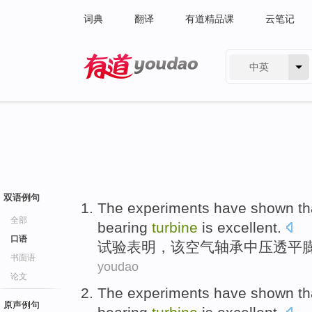
词典
翻译
有道精品课
云笔记
中英
有道 - 网易旗下搜索
双语例句
The experiments
have shown
th
全部
bearing
turbine
is
excellent
.
口语
试验
表明
，
该
空气
轴承
中压透平
书面语
youdao
论文
The experiments
have shown
th
原声例句