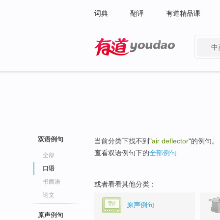
词典
翻译
有道精品课
中
有道 - 网易旗下搜索
双语例句
当前分类下找不到"
air deflector
"的例句。
查看双语例句下的
全部例句
全部
口语
书面语
或者看看其他分类：
论文
原声例句
原声例句