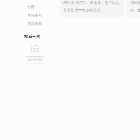
例句来自VOA、美剧等，您可以边
例句
全部
看美剧边学地道的美语。
等，
音频例句
视频例句
权威例句
go
返回词典
top