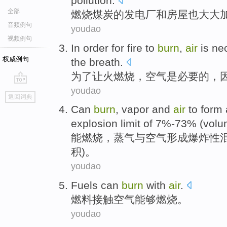
pollution
.
全部
燃烧
煤炭
的
发电厂
和
房屋
也
大大
音频例句
youdao
视频例句
In order for
fire
to
burn
,
air
is
ne
权威例句
the
breath
.
为了
让
火
燃烧
，
空气
是
必要的
，
youdao
go
返回词典
top
Can
burn
,
vapor
and
air
to
form
explosion
limit
of 7%-73% (
volu
能
燃烧
，
蒸气
与
空气
形成
爆炸性
积
)。
youdao
Fuels
can
burn
with
air
.
燃料接触
空气
能够
燃烧
。
youdao