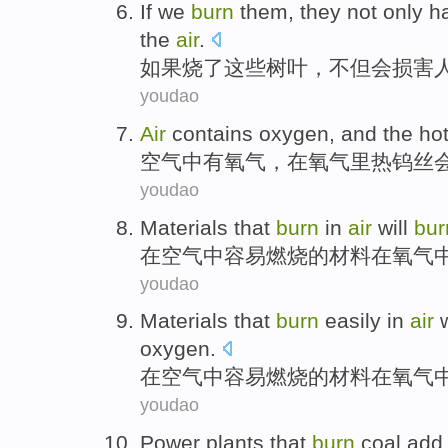
If
we
burn
them, they
not only
h
the
air
.
如果
烧
了这些树叶，
不但
会损害
youdao
Air
contains
oxygen, and the
ho
空气
中有
氧气，在氧气里
热
钨丝
youdao
Materials
that
burn
in
air
will
bur
在
空气
中容易
燃烧
的
材料
在
氧气
youdao
Materials
that
burn
easily
in
air
w
oxygen
.
在
空气中
容易
燃烧
的
材料
在
氧气
youdao
Power plants
that
burn
coal
add