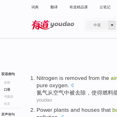
词典
翻译
有道精品课
云笔记
中英
有道 - 网易旗下搜索
双语例句
Nitrogen
is removed
from
the
air
全部
pure
oxygen
.
口语
氮气
从
空气
中
被
去除，
使得
燃料
书面语
youdao
论文
Power plants
and
houses
that
b
原声例句