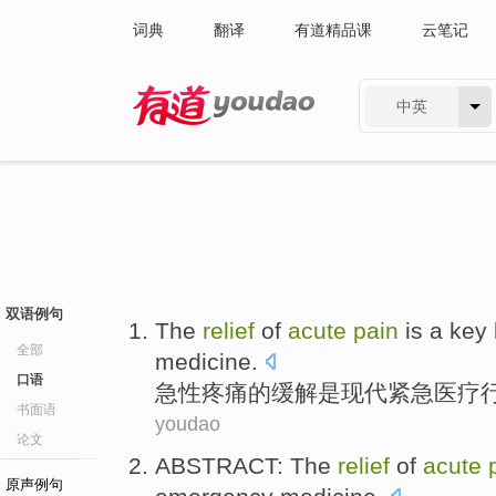
词典
翻译
有道精品课
云笔记
中英
有道 - 网易旗下搜索
双语例句
The
relief
of
acute
pain
is
a
key
全部
medicine
.
口语
急性
疼痛
的
缓解
是
现代
紧急
医疗
书面语
youdao
论文
ABSTRACT
: The
relief
of
acute
原声例句