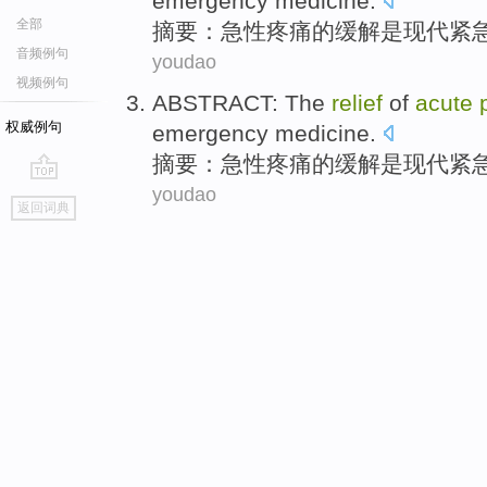
emergency
medicine
.
全部
摘要
：
急性
疼痛
的
缓解
是
现代
紧
音频例句
youdao
视频例句
ABSTRACT
: The
relief
of
acute
权威例句
emergency
medicine
.
摘要
：
急性
疼痛
的
缓解
是
现代
紧
youdao
go
返回词典
top