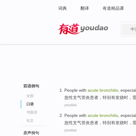
词典
翻译
有道精品课
中
有道 - 网易旗下搜索
双语例句
People with
acute
bronchitis
,
especial
全部
急性
支气管炎患者
，
特别
有
发烧
时，
口语
youdao
书面语
People with
acute
bronchitis
,
especial
论文
急性
支气管炎患者
，
特别
有
发烧
时，
youdao
原声例句