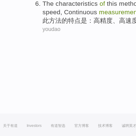
The
characteristics
of
this
meth
speed
,
Continuous
measuremen
此
方法
的
特点
是
：
高精度
、
高
速
youdao
关于有道
Investors
有道智选
官方博客
技术博客
诚聘英