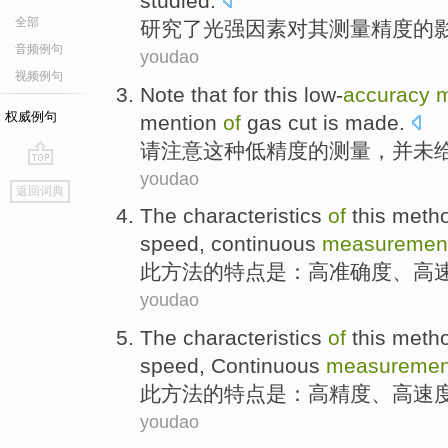
studied
.
全部
研究了
光
强因素
对
其测量
精度
的
音频例句
youdao
视频例句
Note that
for
this
low-
accuracy
m
权威例句
mention
of
gas
cut is made
.
请
注意
这种
低
精度
的
测量
，并未
youdao
go
返回词典
top
The
characteristics
of
this
meth
speed
,
continuous
measuremen
此
方法
的
特点
是：
高
准确度
、高
youdao
The
characteristics
of
this
meth
speed
,
Continuous
measuremen
此
方法
的
特点
是
：
高精度
、
高
速
youdao