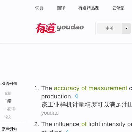
词典
翻译
有道精品课
云笔记
中英
有道 - 网易旗下搜索
双语例句
The
accuracy
of
measurement
全部
production
.
口语
该
工业
样机
计量精度
可以
满足
油
书面语
youdao
论文
The
influence
of
light
intensity
o
原声例句