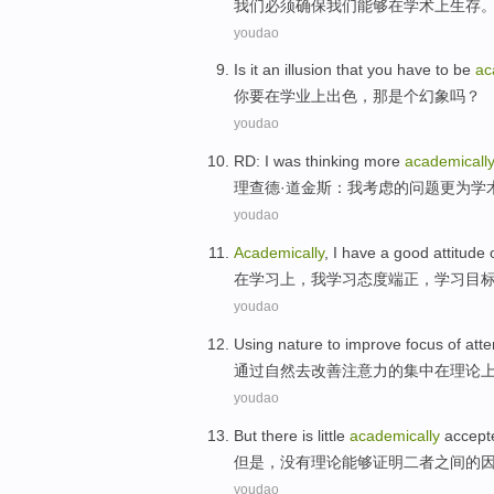
我们
必须
确保
我们
能够
在学术上
生存
youdao
Is
it
an illusion
that
you
have to
be
ac
你
要
在
学业上出色，
那是个
幻象
吗？
youdao
RD
:
I
was thinking
more
academicall
理查德
·道金斯：
我
考虑
的
问题
更为
学
youdao
Academically
,
I
have a good attitude
在
学习
上，
我
学习态度
端正
，学习目
youdao
Using
nature
to
improve
focus
of
atte
通过
自然
去
改善
注意力
的
集中
在
理论
youdao
But
there is little
academically
accep
但是
，
没有
理论
能够
证明
二者
之间
的
youdao