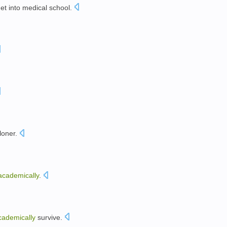
get
into
medical school
.
loner
.
。
academically
.
cademically
survive
.