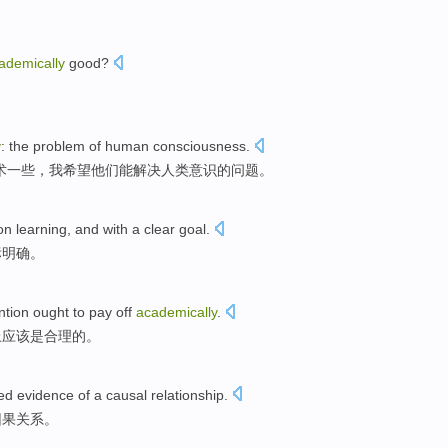
。
ademically
good?
y
:
the
problem
of
human
consciousness
.
术
一些，我希望他们能解决
人类
意识
的
问题。
on
learning
, and with a
clear
goal
.
标
明确
。
ntion
ought to
pay off
academically
.
上
应该
是合理的。
ted
evidence
of a
causal
relationship
.
因果
关系
。