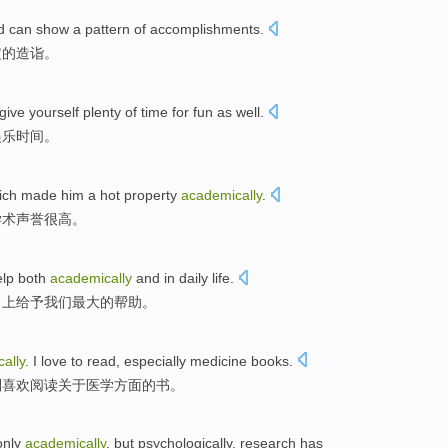
d
can
show
a pattern
of
accomplishments
.
定
的
造诣。
give
yourself
plenty
of
time
for
fun
as well
.
娱乐
时间
。
ich made
him
a hot
property
academically
.
学术声誉很高。
elp
both
academically
and
in
daily life
.
习上
给予
我们最大的
帮助
。
ally
. I
love
to
read
,
especially
medicine
books
.
别
喜欢
阅读关于
医学
方面的
书
。
only
academically
, but
psychologically
,
research
has