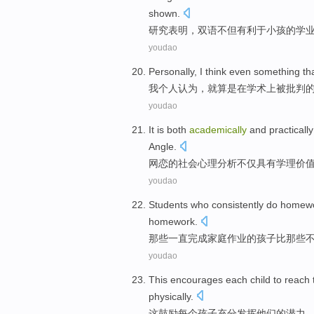
shown
.
研究
表明
，
双语
不但
有利于
小孩
的
学
youdao
Personally
, I
think
even
something
th
我
个人
认为
，就
算是
在
学术上
被批判
youdao
It is both
academically
and
practically
Angle.
网恋的社会
心理
分析
不仅具有学理
价
youdao
Students
who
consistently
do
homew
homework
.
那些
一直
完成
家庭
作业
的孩子
比
那些
youdao
This
encourages
each
child
to
reach
physically
.
这
鼓励
每个
孩子
充分
发挥
他们
的潜力