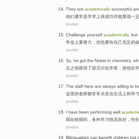
They
are
academically
successful
an
他们
通常
是学术上很
成功
并
能
显现
一
youdao
Challenge yourself
academically
,
but
学业
上要努力，
但
也
要
给
自己
充足
的
youdao
So,
he
got
the
Nobel in
chemistry
,
wh
总之
他
获得
了
诺贝尔
化学奖
，
使
他
在
youdao
The
staff
here
are always
willing
to
h
这里
的
老师
都
非常乐意
在
生活
上
和
学
youdao
I
have been performing
well
academic
我
在校期间，
各科
学习情况
良好
，
特
youdao
Bilingualism
can
benefit
children
not