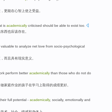
业
，更
能
在心智
上
使之受益。
at
is
academically
criticised
should be
able to
exist
too
.
的
东西
也
应该
存在
。
valuable
to
analyze
net love from
socio-psychological
值
，
而且
具有现实意义
。
ork
perform better
academically
than
those
who
do not
do
不
做
家庭作业的孩子在学习上
取得
的
成绩
更好。
their
full potential
-
academically
,
socially
,
emotionally
and
，
学术
，
社会
，
情感
和
身体上
。