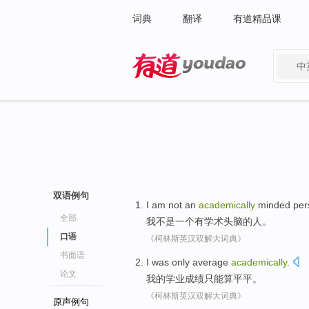
词典
翻译
有道精品课
中
有道 - 网易旗下搜索
双语例句
I am
not
an
academically
minded
per
全部
我
不是
一个
有学术
头脑的
人
。
口语
《柯林斯英汉双解大词典》
书面语
I
was only
average
academically
.
论文
我
的学业成绩只能算
平平
。
《柯林斯英汉双解大词典》
原声例句