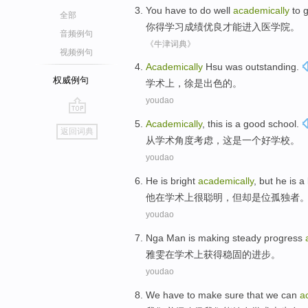
You
have to do
well
academically
to 
全部
你
得学习
成绩
优良
才能
进入医学院。
音频例句
《牛津词典》
视频例句
Academically
Hsu
was
outstanding
.
权威例句
学术上
，
徐
是
出色的
。
youdao
go
Academically
,
this
is
a
good
school
.
返回词典
top
从学术角度考虑
，
这
是
一个
好
学校
。
youdao
He
is
bright
academically
,
but
he is
a 
他
在学术上很
聪明
，
但
却是位孤独者
youdao
Nga
Man is making
steady
progress
雅
雯在学术上获得
稳固
的
进步
。
youdao
We
have to
make sure that
we
can
a