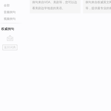
例句来自VOA、美剧等，您可以边
例句来自权威英文
全部
看美剧边学地道的美语。
等，提供最专业的
音频例句
视频例句
权威例句
go
返回词典
top