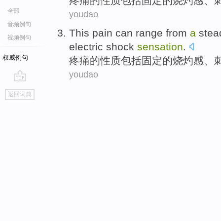
疼痛
的性质
包括
固定
的
烧灼
感、
全部
youdao
音频例句
This pain
can
range from
a
stea
视频例句
electric shock
sensation
.
权威例句
疼痛
的性质
包括
固定
的
烧灼
感、
youdao
go
返回词典
top