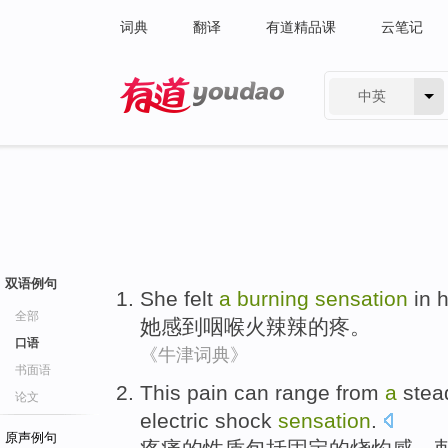
词典
翻译
有道精品课
云笔记
中英
有道 - 网易旗下搜索
双语例句
She
felt
a
burning
sensation
in 
全部
她
感到
咽喉
火辣辣
的疼。
口语
《牛津词典》
书面语
This pain
can
range from
a
stea
论文
electric shock
sensation
.
原声例句