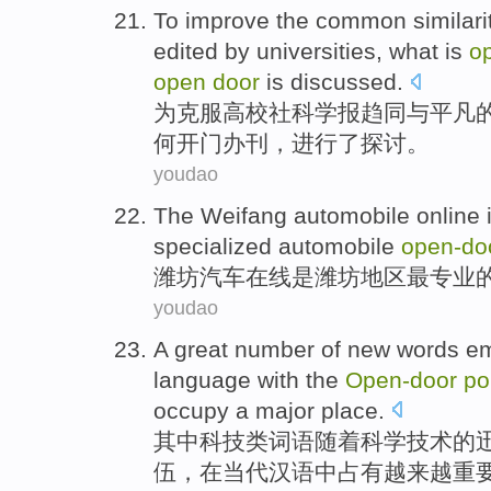
To
improve the common similari
edited by
universities
,
what
is
o
open
door
is discussed
.
为
克服
高校
社科
学报
趋同
与
平凡
何开门
办刊
，
进行
了探讨。
youdao
The
Weifang
automobile
online
specialized
automobile
open
-
do
潍坊
汽车
在线
是
潍坊
地区
最
专业
youdao
A great number
of
new
words
em
language
with
the
Open
-
door
po
occupy
a
major
place
.
其中
科技类
词语
随着
科学技术
的
伍，
在
当代
汉语
中
占有越来越
重