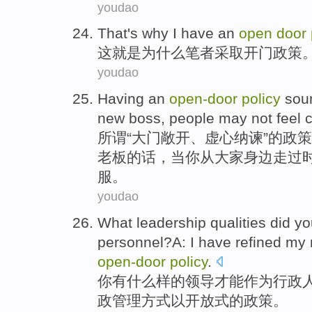
youdao
That
's
why
I
have
an
open
door
这
就是
为什么
笔者
采取
开门
政策
youdao
Having an
open
-
door
policy
sou
new
boss
,
people
may
not
feel
所谓“大门敞开、虚心
纳谏
”的
政策
老板
的话，当
你
从大家身边走过
服。
youdao
What
leadership
qualities
did
yo
personnel
?A:
I
have
refined
my
open
-
door
policy
.
你
有什么样
的
领导
才能
作为
行政
政
管理
方式
以
开放式
的
政策
。