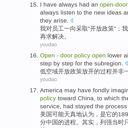
I
have always had
an
open
-
door
always
listen to
the
new
ideas
a
they
arise.
我
对
员工
一向采取“
开放
政策
”；我
再
求
解决。
youdao
Open
-
door
policy
open
lower
a
step
by step
for the
subregion
.
低
空域
开放
政策
放开
的
过程
并非
youdao
America
may have
fondly imagi
policy
toward
China
, to which
th
service
, had stayed
the
process
美国
可能
天真
地认为，是
它
的18
分
中国
的进程。其实，列强当时