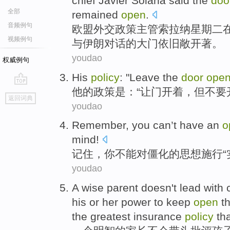
chief
Javier Solana
said
the
doo
全部
remained
open
.
音频例句
欧盟
外交
政策
主管
索拉纳
星期二
视频例句
与
伊朗
对话
的
大门
依旧
敞开
著。
youdao
权威例句
His
policy
: "
Leave
the
door
ope
他
的
政策是
：“
让
门
开
着，
但
不要
go
返回词典
top
youdao
Remember
,
you
can’t have
an
o
mind
!
记住
，
你
不能对僵化的思想施行“
youdao
A
wise
parent
doesn't
lead with
his
or
her
power
to
keep
open
t
the
greatest
insurance
policy
th