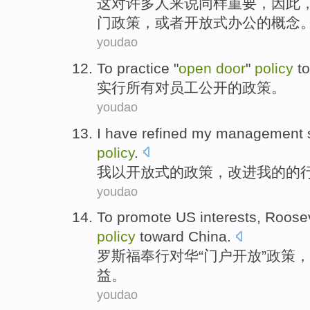
这
对
许多
人来说
同样
重要
，
因此
门
政策
，
或者
开放式
办公
的概念
youdao
To practice "
open
door
"
policy
to
实行
所有
对
员工
公开
的
政策
。
youdao
I
have
refined
my
management
policy
.
我
以
开放式
的
政策
，
改进
我
的的
youdao
To promote
US
interests
,
Roosev
policy
toward
China
.
罗斯福
奉行对华
“门户
开放
”
政策
，
益
。
youdao