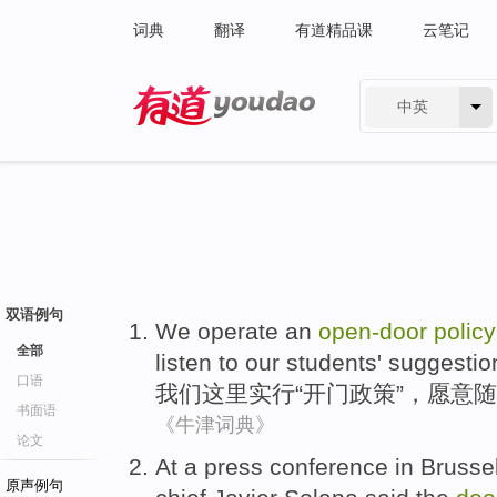
词典
翻译
有道精品课
云笔记
中英
有道 - 网易旗下搜索
双语例句
We
operate
an
open
-
door
policy
全部
listen to our
students'
suggestio
口语
我们
这里
实行“
开门
政策
”，愿意
随
书面语
《牛津词典》
论文
At
a
press
conference
in
Brusse
原声例句