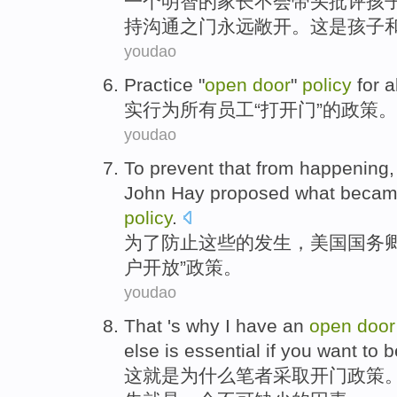
一个
明智
的
家长
不会
带头
批评
孩
持
沟通
之门
永远敞开
。
这
是
孩子
youdao
Practice
"
open
door
"
policy
for
a
实行
为
所有
员工
“
打开
门
”的
政策
。
youdao
To
prevent
that
from
happening
John
Hay
proposed
what beca
policy
.
为了
防止
这些
的
发生
，
美国
国务
户
开放
”
政策
。
youdao
That
'
s
why
I
have
an
open
door
else
is essential
if
you
want to
b
这
就是
为什么
笔者
采取
开门
政策