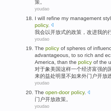
策。
youdao
I will
refine
my
management
sty
policy
.
我会
以
开放式
的
政策
，
改进
我
的
youdao
The
policy
of
spheres of
influen
advantageous,
to
so
rich
and
ec
America
, than the
policy
of the
u
对于
象
美国
这样
一个
经济
富强
的
来的益处
明显
不如
来
外门户
开放
youdao
The
open
-
door
policy
.
门户
开放政策。
youdao