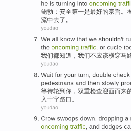
he
is
turning
into
oncoming
traff
鲍勃
：
安全
第一
是
最好
的
宗旨
。
流
中去了。
youdao
We
all
know
that we
shouldn
't 
the
oncoming
traffic
,
or
cucle
to
我们
都
知道
，我们不
应该
横穿
马
youdao
Wait for
your
turn
,
double
check
pedestrians
and
then
slowly
pro
等待
轮到
你
，
双重
检查
迎面而来
入
十字
路口。
youdao
Crow
swoops
down, dropping
a
oncoming
traffic
,
and
dodges
ca