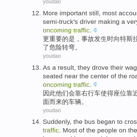
youdao
More
important
still, most acco
semi-truck
's
driver
making
a
ve
oncoming
traffic
.
更
重要
的
是，
事故
发生时
向
特斯
了
危险
转弯。
youdao
As a
result
,
they
drove their
wag
seated
near
the center
of
the
ro
oncoming
traffic
.
因此
他们
会靠
右
行车
使得
座位
靠
面而来
的
车辆
。
youdao
Suddenly
, the
bus
began
to
cro
traffic
.
Most
of the
people
on th