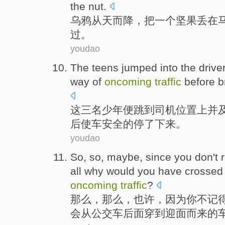
the nut.
乌鸦
从天而降
，把
一个
坚果
丢
在
过
。
youdao
The
teens
jumped into
the drive
way of
oncoming
traffic
before
b
这
三名少年
便
跳到
司机
位置上
并
后
使
车
安全
的
停了下来
。
youdao
So
, so,
maybe
,
since
you
don't
all
why would
you
have crossed
oncoming
traffic
?
那么
，那么，
也许
，
因为
你
不
记
会从
公交车
后面
穿
到迎面而来
的