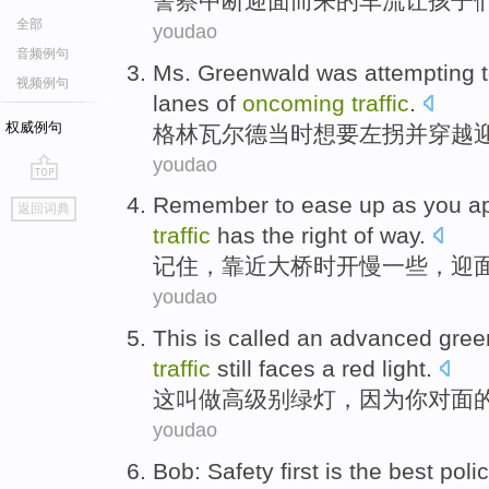
警察
中断
迎面而来
的
车流
让
孩子
全部
youdao
音频例句
Ms. Greenwald
was
attempting 
视频例句
lanes
of
oncoming
traffic
.
权威例句
格林
瓦尔德
当时
想
要
左
拐
并
穿越
youdao
go
Remember
to ease up as you
a
返回词典
top
traffic
has
the
right
of
way.
记住
，
靠近
大桥时
开慢一些，
迎
youdao
This
is called
an advanced
green
traffic
still
faces
a
red light
.
这
叫做
高
级别
绿灯
，
因为
你对面
youdao
Bob
:
Safety
first
is
the
best
polic