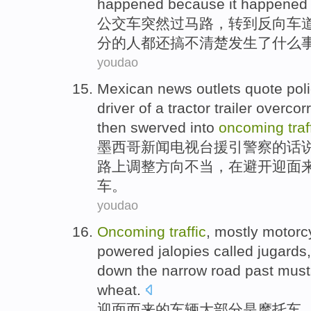
happened
because
it
happened
公交车
突然
过马路
，转
到
反向
车
分
的
人
都还搞
不
清楚
发生了
什么
youdao
Mexican
news
outlets
quote
pol
driver
of
a tractor
trailer overcor
then swerved into
oncoming
traf
墨西哥
新闻
电视台
援引
警察
的
话
路
上调整方向不当，在避开
迎面
车。
youdao
Oncoming
traffic
,
mostly
motorc
powered jalopies called jugards
down
the
narrow
road
past
must
wheat.
迎面而来
的
车辆
大部分是
摩托车