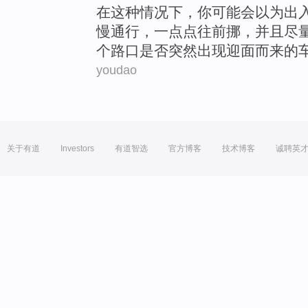
在
这种
情况下
，
你
可能会
以为
出
慢
通行，一点点往前挪，
并且
尽
个
路口
是否突然出现
迎面而来
的
youdao
关于有道
Investors
有道智选
官方博客
技术博客
诚聘英