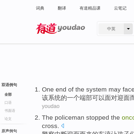
词典
翻译
有道精品课
云笔记
中英
有道 - 网易旗下搜索
双语例句
One
end
of
the
system
may
fac
全部
该
系统
的
一个
端
部
可以
面对
迎面
口语
youdao
书面语
The policeman
stopped
the
onc
论文
cross
.
原声例句