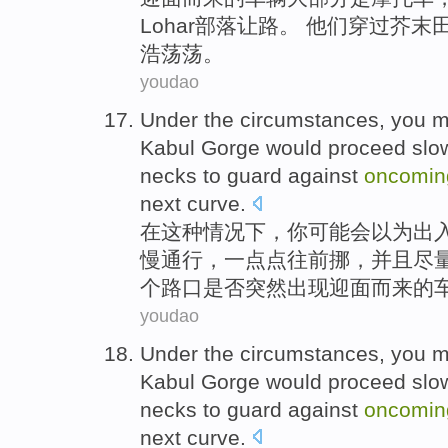
Lohar
部落让路。 他们
穿过
芥末
浩荡荡。
youdao
Under
the
circumstances
,
you
m
Kabul
Gorge
would
proceed
slo
necks
to
guard against
oncomin
next
curve.
在
这种
情况下
，
你
可能会
以为
出
慢
通行，一点点往前挪，
并且
尽
个
路口
是否突然出现
迎面而来
的
youdao
Under
the
circumstances
,
you
m
Kabul
Gorge
would
proceed
slo
necks
to
guard against
oncomin
next
curve.