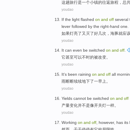
这
趟旅行
是
一个
小镇
的
往返旅程
，
总
youdao
If
the light flashed
on
and
off
several
lever
followed by
the right-hand
one.
如果
灯亮
了又灭了
好几
次
，
海豚
就
应
youdao
It
can
even
be
switched
on
and
off
.
它
甚至
可以
不时的
被改变
。
youdao
It
's been raining
on
and
off
all
mornin
雨
断断续续地下
了一
早上。
youdao
Yields
cannot be switched
on
and
off
产量
变化
并
不是
像
开
关灯一样。
youdao
Working
on
and
off
,
however
,
has
its
然而
，
干干
停停
有
它
的
局限性
。