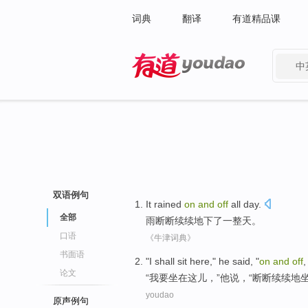
词典
翻译
有道精品课
中
有道 - 网易旗下搜索
双语例句
It rained
on
and
off
all day
.
全部
雨
断断续续地下了一整天。
口语
《牛津词典》
书面语
"
I
shall
sit
here
,"
he
said
, "
on
and
off
,
论文
“
我
要
坐在
这儿
，”
他
说
，“
断断
续续地
youdao
原声例句