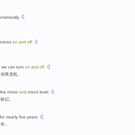
ynamically
.
evices
on
and
off
.
。
t
we can
turn
on
and
off
.
自动售货
机
。
the minor
and
micro
level
.
度
标记
。
for nearly
five
years
.
五
年。