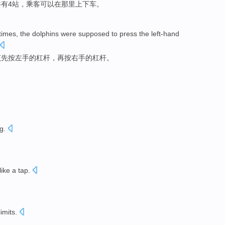
共
有
4
站
，
乘客
可以
在那里
上下车。
times
,
the dolphins
were
supposed
to
press
the left-hand
该
先
按
左手
的杠杆，再按右手的杠杆。
g
.
like
a tap
.
limits
.