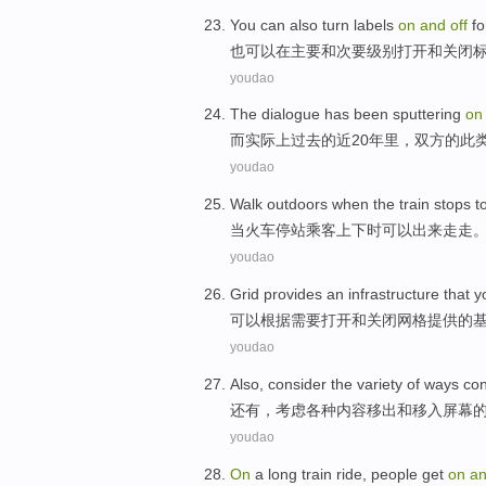
You can
also
turn
labels
on
and
off
fo
也
可以
在
主要
和
次要
级别
打开
和
关闭
youdao
The dialogue
has been
sputtering
o
而实际上
过去
的
近
20年里，
双方
的此
youdao
Walk outdoors
when
the train
stops
to
当
火车
停站
乘客上下
时可以出来
走走
youdao
Grid
provides
an infrastructure
that y
可以
根据需要
打开
和
关闭
网格
提供
的
youdao
Also
,
consider
the
variety
of
ways
con
还有
，
考虑
各种
内容
移
出
和
移入屏幕
youdao
On
a long
train
ride
,
people
get
on
a