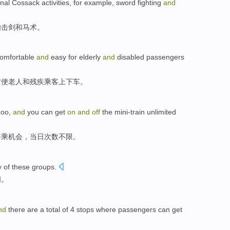
nal Cossack activities, for example, sword fighting
and
如击剑和马术。
comfortable
and
easy for elderly
and
disabled passengers
方便老人和残疾乘客上下车。
zoo,
and
you can get
on
and
off
the mini-train unlimited
搭乘机会，当日次数不限。
y
of
these
groups
.
问
。
nd
there are a
total
of
4
stops
where
passengers
can
get