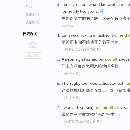
I
believe, from what I
know
of
him
,
he
全部
for
nearly two years
.
音频例句
另外以
我
对
他
的
了解
，
这
是个
有点
浪
视频例句
youdao
权威例句
Sam
was flicking
a
flashlight
on
and
o
萨姆
正
啪啪不停地开关着手电筒。
《柯林斯英汉双解大词典》
go
返回词典
top
A
neon sign
flashed
on
and
off
above
门
上方
霓虹灯
忽明忽暗地闪烁着
。
《牛津词典》
The rugby
tour
was
a disaster
both
o
这次
橄榄球
巡回赛
在场上、场下
都
彻
《牛津词典》
I
was still
working
on
and
off
as a
wai
我
仍然
有时做女招待
来
维持
生活
。
《柯林斯英汉双解大词典》