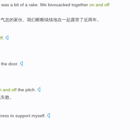
was a
bit
of
a
rake
.
We
bivouacked
together
on
and
off
子
气息的家伙。
我们
断断
续续
地
在一起
露营了
近两年
。
ff
.
the
door
.
n
and
off
the
pitch
.
底
失败。
tress
to support
myself
.