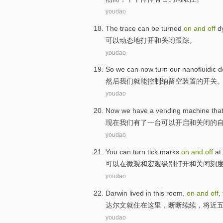
youdao
The
trace
can be
turned
on
and
off
d
可以
动态地
打开
和
关闭
跟踪
。
youdao
So
we
can
now turn our nanofluidic
d
然后
我们
就
能
控制纳
留空
装置
的开关
youdao
Now
we
have
a
vending
machine
tha
现在
我们
有
了一
台
可以
开启
和
关闭
的
youdao
You can
turn
tick
marks
on
and
off
at
可以
在
微观
和
宏观
级别
打开
和
关闭
刻
youdao
Darwin
lived
in
this room
,
on
and
off
,
达尔文
就住
在
这里
，
断断
续续，
将近
youdao