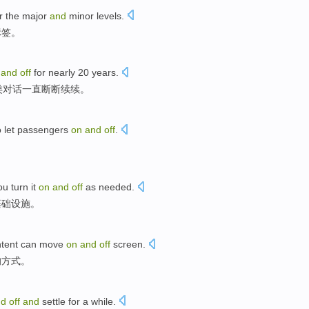
r the
major
and
minor
levels
.
标签
。
n
and
off
for
nearly
20
years
.
类对话
一直
断断
续续。
 let
passengers
on
and
off
.
。
ou
turn it
on
and
off
as
needed
.
基础
设施。
tent
can move
on
and
off
screen
.
的
方式
。
nd
off
and
settle for
a
while
.