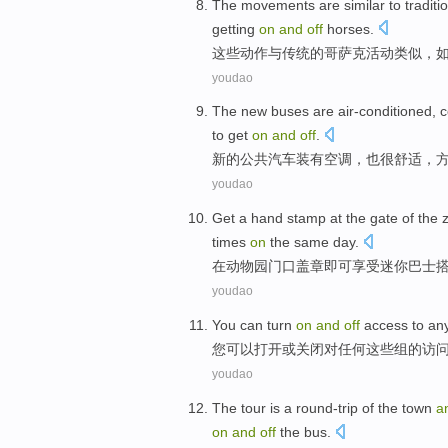
T
he movements are similar to traditio
getting
on
and
off
horses.
这
些动作与传统的哥萨克活动类似，
youdao
T
he new buses are air-conditioned, 
to get
on
and
off
.
新
的公共汽车装有空调，也很舒适，
youdao
G
et a hand stamp at the gate of the 
times
on
the same day.
在
动物园门口盖章即可享受迷你巴士
youdao
You
can
turn
on
and
off
access
to
an
您
可以
打开
或
关闭
对
任何
这些
组
的
访
youdao
The
tour
is
a
round-trip
of
the
town
a
on
and
off
the bus.