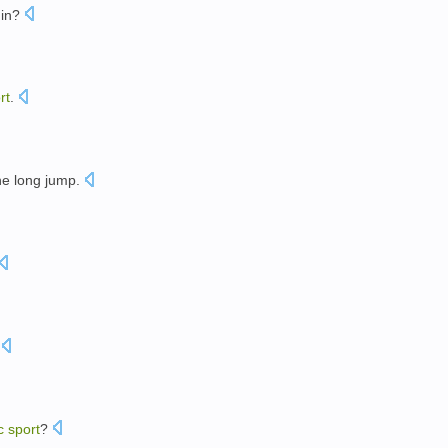
 in
?
rt
.
e long jump.
。
c
sport
?