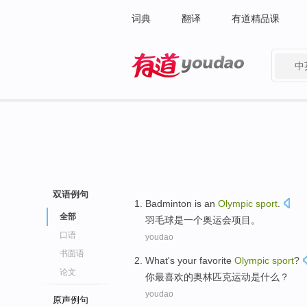
词典
翻译
有道精品课
中
有道 - 网易旗下搜索
双语例句
Badminton
is
an
Olympic
sport
.
全部
羽毛球
是
一个
奥运会
项目
。
口语
youdao
书面语
What
's
your
favorite
Olympic
sport
?
论文
你
最喜欢
的
奥林匹克
运动是
什么
？
youdao
原声例句