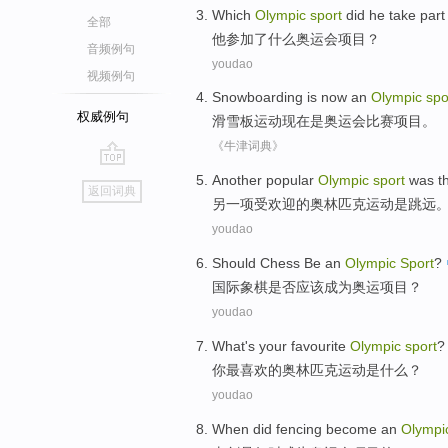
Which
Olympic
sport
did
he
take part
全部
他
参加
了什么
奥运会
项目
？
音频例句
youdao
视频例句
Snowboarding
is
now
an
Olympic
spo
权威例句
滑雪板运动
现在
是
奥运会
比赛项目
。
《牛津词典》
go
A
nother popular
Olympic
sport
was th
返回词典
top
另
一项受欢迎的奥林匹克运动是跳远
youdao
Should
Chess
Be an
Olympic
Sport
?
国际象棋是否
应该
成为
奥运
项目？
youdao
What
's
your
favourite
Olympic
sport
?
你
最喜欢
的
奥林匹克
运动是
什么
？
youdao
When
did fencing
become
an
Olympi