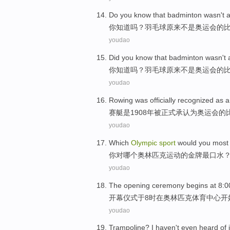
Do
you
know that
badminton
wasn't
你
知道
吗？
羽毛球原来
不是
奥运会
的
youdao
Did
you
know that
badminton
wasn't
你
知道
吗？
羽毛球原来
不是
奥运会
的
youdao
Rowing
was officially
recognized
as
赛艇
是
1908年被正式
承认
为
奥运会
的
youdao
Which
Olympic
sport
would
you
most
你
对
哪个
奥林匹克
运动
的
金牌
最
口水
youdao
The opening
ceremony
begins
at 8:
开幕
仪式
于8时
在
奥林匹克
体育
中心
开
youdao
Trampoline
?
I
haven't
even heard
of 