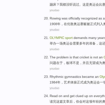
蹦床
？
我
都
没
听说
过。
这
是
奥运会
比
youdao
Rowing
was
officially
recognized as 
1908年，
在
伦敦
奥运赛艇
被
正式
列入
youdao
OLYMPIC
sport
demands
many year
举办一场
奥运会
需要
多年
的
准备
，这
youdao
The
problem
is that
cricket
is not
an
问题
在于，
板球
不是
，
并且
无望
成为
youdao
Rhythmic gymnastics
became
an
Ol
1984年，
艺术
体操正式
成为
奥运会
一
youdao
Read
on and
get
clued up on everyt
读完
这
篇文章后，
你
会
对
这项年轻的