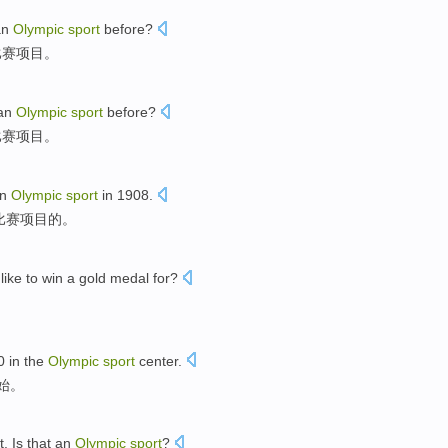
an
Olympic
sport
before
?
比赛
项目。
an
Olympic
sport
before
?
比赛
项目。
an
Olympic
sport
in 1908.
比赛项目的。
like
to
win a gold
medal
for?
？
00
in
the
Olympic
sport
center
.
始
。
it.
Is
that
an
Olympic
sport
?