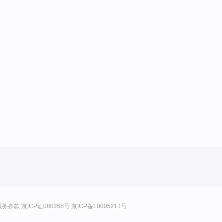
服务条款
京ICP证080268号
京ICP备10005211号