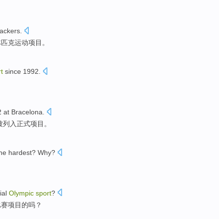
lackers
.
林匹克
运动项目
。
t
since 1992.
。
2
at Bracelona
.
被列入正式项目。
the
hardest
?
Why
?
ial
Olympic
sport
?
比赛项目
的吗？