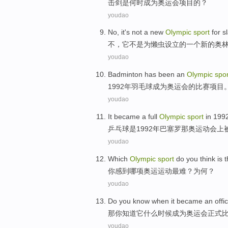
击剑
是
何时
成为
奥运会
项目
的？
youdao
No
,
it
's not
a
new
Olympic
sport
for
s
不
，
它
不是
为
懒虫设立
的
一个
新的
奥
youdao
Badminton
has been
an
Olympic
spor
1992年
羽毛球
成为
奥运会
的
比赛项目
youdao
It
became a
full
Olympic
sport
in 199
乒乓球
是
1992年
巴塞罗那奥
运动
会上
youdao
Which
Olympic
sport
do
you
think
is 
你
感到
哪
项
奥运
运动
最难
？
为何
？
youdao
Do
you
know
when
it
became an
offic
那
你
知道
它
什么时候
成为
奥运会
正式
youdao