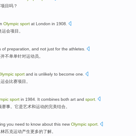
赛项目吗？
an
Olympic
sport
at
London
in 1908.
奥运会
项目
。
s
of
preparation
,
and not
just
for the
athletes
.
还
并不
单单
针对运动员。
Olympic
sport
and
is unlikely
to become one
.
奥运会
比赛项目
。
ympic
sport
in 1984.
It
combines both
art
and
sport
.
项
赛事
。
它
是
艺术
和
运动的完美
结合
。
hing
you
need to
know about
this
new
Olympic
sport
.
奥林匹克
运动
产生更多的了解。