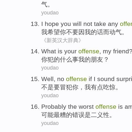
气。
youdao
I
hope
you
will
not
take any
offe
我
希望
你
不要
因
我
的话
而动气。
《新英汉大辞典》
What
is
your
offense
,
my
friend
你
犯
的
什么
事
我
的朋友？
youdao
Well,
no
offense
if
I
sound surpr
不是
要
冒犯
你，
我
有点
吃惊。
youdao
Probably
the worst
offense
is
am
可能
最
糟的
错误
是
二义性。
youdao