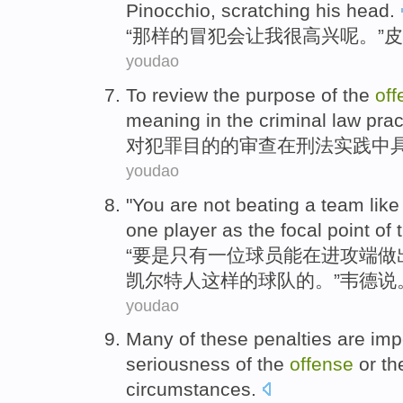
Pinocchio
,
scratching
his
head
.
“
那样
的
冒犯
会
让
我
很
高兴
呢。”
皮
youdao
To
review
the
purpose
of the
off
meaning
in
the
criminal law
prac
对
犯罪
目的
的
审查
在
刑法
实践中
youdao
"
You
are
not
beating
a
team
like
one
player
as
the
focal point of
“
要是
只有
一位
球员
能在
进攻端做
凯尔特人
这样
的
球队
的
。”
韦德
说
youdao
Many
of
these
penalties
are
imp
seriousness
of the
offense
or
th
circumstances
.