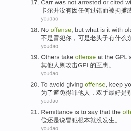
Carr
was not
arrested
or
cited
wi
卡尔
并
没有因
任何
过错而被
拘捕
youdao
No
offense
,
but
what
is it with
ol
不是
冒犯你
，
可是
老头子
有什么
youdao
Others
take
offense
at the GPL
'
其他人则
攻击GPL
的
互惠
。
youdao
To
avoid
giving
offense
,
keep yo
为了
避免
得罪
他人，
双手
最好是
youdao
Remittance
is
to
say that
the
of
偿还
是
说
冒犯
根本就
没发生。
youdao