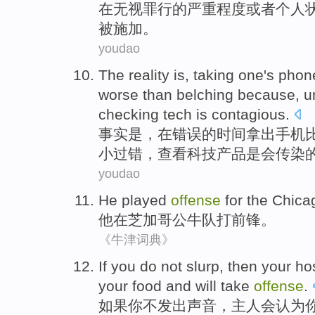
在
无视
罪行
的
严重
程度
或者
个人
被
施加
。
youdao
The reality
is
, taking one
's
phon
worse
than
belching
because
,
u
checking
tech
is
contagious.
事实
是
，
在
错误
的
时间
拿出
手机
小
过错
，
查看
科技产品
是会传染
youdao
He
played
offense
for
the Chica
他
在
芝加哥
公牛队打前锋
。
《牛津词典》
If
you
do
not
slurp
,
then your ho
your
food
and
will
take
offense
.
如果
你
不
发出声音
，
主人
会
认为