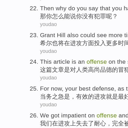
Then
why do
you
say that
you h
那
你
怎么
能
说
你
没有
犯罪
呢？
youdao
Grant
Hill
also
could
see
more
t
希尔
也
将
在
进攻方面投入
更多
时
youdao
This
article
is
an
offense
on
the
这
篇文章
是
对
人类
高尚品德
的
冒
youdao
For now,
your best
defense
, as 
当务之急
是
，有效的
进攻
就是
最
youdao
We
got impatient
on
offense
an
我们
在
进攻
上
失去
了耐心，
完全