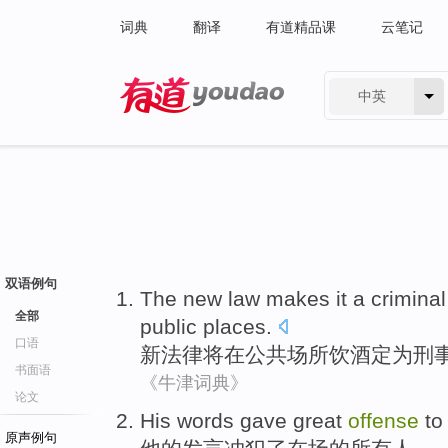
词典
翻译
有道精品课
云笔记
中英
有道 - 网易旗下搜索
双语例句
The
new
law
makes
it a
criminal
全部
public
places
.
口语
新
法律
将
在
公共
场所
饮酒
定为
刑
书面语
《牛津词典》
论文
His
words
gave
great
offense
t
原声例句