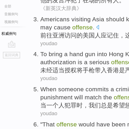
他
的发言
冲犯了
在场
的
所有
人。
全部
《新英汉大辞典》
音频例句
Americans
visiting
Asia
should
视频例句
may
cause
offense
.
权威例句
前往
亚洲
访问
的
美国人
应
记住
，
youdao
go
To
bring
a hand gun
into
Hong 
返回词典
top
authorization
is a
serious
offens
未经
适当
授权
将
手枪
带入
香港
是
youdao
When
someone
commits a
crim
punishment
will
match
the
offen
当
一个人
犯罪
时，
我们
总是
希望
youdao
"
That
offense
would have
been 