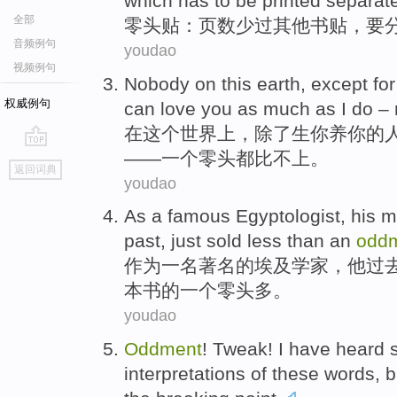
which has
to be
printed
separate
全部
零
头贴：
页数
少
过
其他
书
贴，
要
音频例句
youdao
视频例句
Nobody
on
this
earth
,
except for
权威例句
can
love
you
as
much
as
I
do –
在
这个
世界上
，
除了
生
你
养
你
的
——一个零头都比不上。
go
返回词典
top
youdao
As
a
famous
Egyptologist
,
his
m
past
, just
sold
less
than
an
odd
作为
一
名著名
的
埃及学家
，
他
过
本
书的
一
个
零
头
多
。
youdao
Oddment
!
Tweak
!
I
have
heard
interpretations
of
these
words
,
b