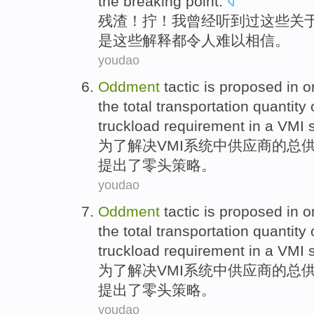
the breaking point.
残渣
！
拧
！
我
曾经
听到
过
这些
关
是这些解释都令人难以相信。
youdao
Oddment
tactic
is proposed
in o
the
total transportation
quantity
truckload requirement
in
a
VMI
为了
解决
VMI系统
中
供应商
的
总
提出
了
零头
策略
。
youdao
Oddment
tactic
is proposed
in o
the
total transportation
quantity
truckload requirement
in
a
VMI
为了
解决
VMI系统
中
供应商
的
总
提出
了
零头
策略
。
youdao