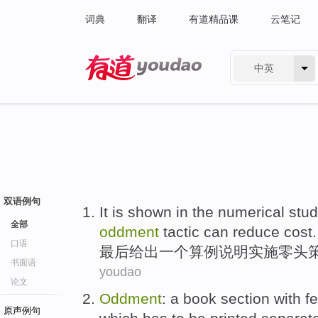
词典
翻译
有道精品课
云笔记
中英
有道 - 网易旗下搜索
双语例句
It is shown in
the
numerical stu
全部
oddment
tactic
can
reduce
cost
.
口语
最后
给出一
个
算
例说明
实施
零
头
书面语
youdao
论文
Oddment
:
a
book
section with
f
原声例句