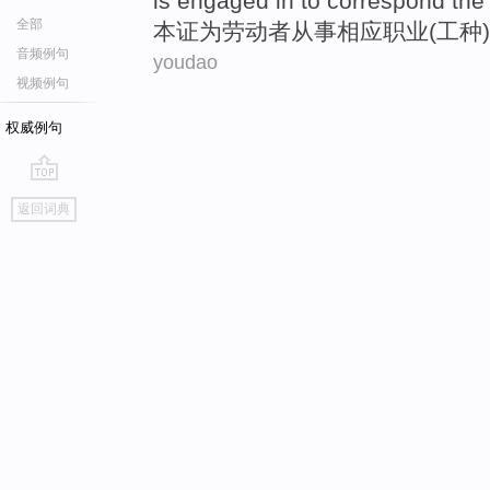
is
engaged in
to
correspond
th
全部
本
证
为
劳动者
从事
相应
职业
(
工种
)
音频例句
youdao
视频例句
权威例句
go
返回词典
top