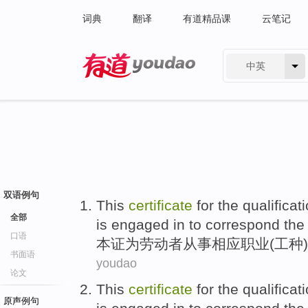
词典
翻译
有道精品课
云笔记
中英
有道 - 网易旗下搜索
双语例句
This
certificate
for
the
qualificat
全部
is
engaged in
to
correspond
th
口语
本
证
为
劳动者
从事
相应
职业
(
工种
)
书面语
youdao
论文
This
certificate
for
the
qualificat
原声例句