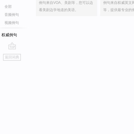
例句来自VOA、美剧等，您可以边
例句来自权威英文
全部
看美剧边学地道的美语。
等，提供最专业的
音频例句
视频例句
权威例句
go
返回词典
top