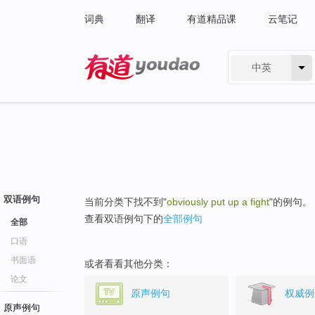
词典
翻译
有道精品课
云笔记
中英
有道 - 网易旗下搜索
双语例句
当前分类下找不到"
obviously put up a fight
"的例句。
查看双语例句下的
全部例句
全部
口语
书面语
或者看看其他分类：
论文
原声例句
权威例
原声例句