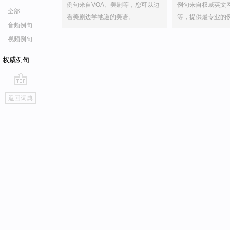
例句来自VOA、美剧等，您可以边
例句来自权威英文
全部
看美剧边学地道的美语。
等，提供最专业的
音频例句
视频例句
权威例句
go
返回词典
top