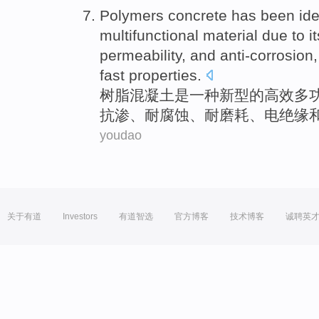
Polymers
concrete
has
been
ide
multifunctional
material
due to
i
permeability
, and
anti-corrosion
fast
properties.
树脂
混凝土
是
一种
新型
的
高效多
抗
渗、
耐
腐蚀、耐
磨耗
、电绝缘
youdao
关于有道
Investors
有道智选
官方博客
技术博客
诚聘英