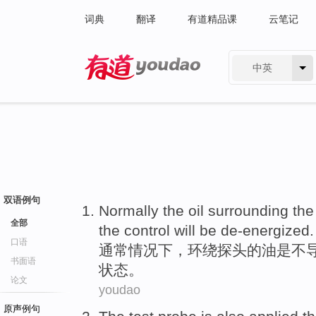
词典
翻译
有道精品课
云笔记
中英
有道 - 网易旗下搜索
双语例句
Normally
the
oil
surrounding
the
全部
the
control
will
be de-energized
.
口语
通常情况
下，
环绕
探头
的
油
是
不
书面语
状态。
论文
youdao
原声例句