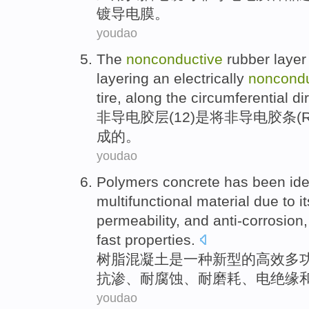
镀
导电
膜
。
youdao
The
nonconductive
rubber layer 
layering
an
electrically
noncondu
tire
,
along the
circumferential
di
非
导电
胶层
(
12
)
是
将非导电胶条(
成
的
。
youdao
Polymers
concrete
has
been
ide
multifunctional
material
due to
i
permeability
, and
anti-corrosion
fast
properties.
树脂
混凝土
是
一种
新型
的
高效多
抗
渗、
耐
腐蚀、耐
磨耗
、电绝缘
youdao