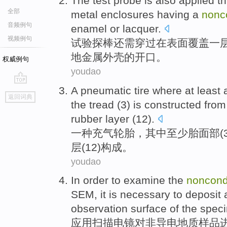
The test
probe
is
also
applied
t
全部
metal
enclosures
having
a
nonc
音频例句
enamel
or
lacquer
.
视频例句
试验
探
棒
还
需
穿过
在
表面覆盖
一
地
金属
外壳
的
开口
。
权威例句
youdao
A
pneumatic
tire
where
at least
go
返回词典
top
the
tread
(
3
) is constructed fro
rubber layer (
12
).
一种
充气
轮胎
，
其中
至少
胎面部
(
层(12)构成。
youdao
In order to examine
the
noncond
SEM
, it is necessary
to
deposit
observation
surface
of the spec
应用扫描
电镜
对
非
导电
地质
样品