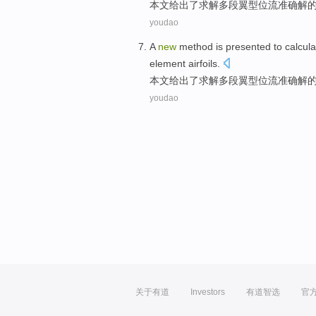
本文
给出了
求解
多
段翼型
位
流
准确
解
youdao
A
new
method
is presented
to
calcula
element airfoils
.
本文
给出了
求解
多
段翼型
位
流
准确
解
youdao
关于有道
Investors
有道智选
官