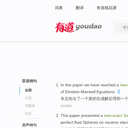
词典
翻译
有道精品课
中
有道 - 网易旗下搜索
双语例句
In this paper
we
have reached
a
new
全部
of
Einstein-Maxwell Eguations
.
口语
本文
给出
了
一
个
新的
生成
解
定理
和
一个
书面语
youdao
论文
This paper
presented
a
new
exact
So
perfect
fluid
Spheres on
neutron star
原声例句