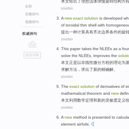
本文
给出了
理想
流体
球
慢
旋转
结构
方
全部
youdao
音频例句
A
new
exact
solution
is developed wh
视频例句
of
toroidal thin
shell
with
homogeneo
提出
一
种计算
具有齐次
边界
条件
的
旋
权威例句
youdao
This paper
takes
the
NLEEs
as
a
fou
go
返回词典
solve
the
NLEEs
,
improves
the
soluti
top
本文
正是
以
非线性
微分
方程
的
理论
为
求解
方法
，
求
出了
新的
精确解。
youdao
The
exact
solution
of
derivatives
of
e
mathematical
theorem
and
new
defin
本文
利用
数学
定理
和
新的
灵敏度
定义
youdao
A
new
method
is presented
to
calcula
element airfoils
.