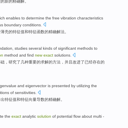
程
的
新的
精确
解
。
ich enables to determine
the
free vibration
characteristics
us
boundary
conditions
.
转
薄
壳
的
特征
值
和
特征函数的
精确
解法
。
ndation
,
studies
several kinds
of
significant
methods
to
on
method
and
find
new
exact
solutions
.
基础
，
研究
了
几种
重要
的
求解
的
方法
，并且
改进
了已经存在的
igenvalue
and
eigenvector
is presented
by utilizing
the
itions
of
sensitivities
.
给出
特征
值和
特征向量
导数
的
精确
解
。
te
the
exact
analytic
solution
of
potential
flow
about multi
-