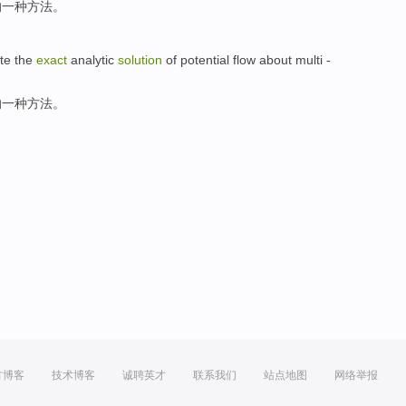
的
一
种
方法
。
te
the
exact
analytic
solution
of
potential
flow
about multi
-
的
一
种
方法
。
方博客
技术博客
诚聘英才
联系我们
站点地图
网络举报