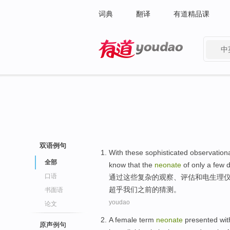
词典
翻译
有道精品课
中
有道 - 网易旗下搜索
双语例句
With
these
sophisticated
observation
全部
know that
the
neonate
of
only
a few 
口语
通过
这些
复杂的
观察、
评估
和
电生理
超乎
我们之前
的猜测。
书面语
youdao
论文
A
female
term
neonate
presented
wi
原声例句