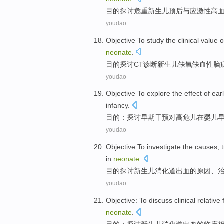
目的
探讨
危重新生儿
预后
与
应激
性高
youdao
Objective
To study
the
clinical
value
o
neonate
.
目的
探讨
CT
诊断
新生儿缺氧
缺血性
脑
youdao
Objective
To explore
the
effect
of
ear
infancy
.
目的：
探讨
早期
干预
对
高危
儿
在
婴儿
youdao
Objective
To investigate
the
causes
,
in
neonate
.
目的
探讨
新生儿
消化道
出血
的
原因
、
youdao
Objective
:
To discuss
clinical
relative
neonate
.