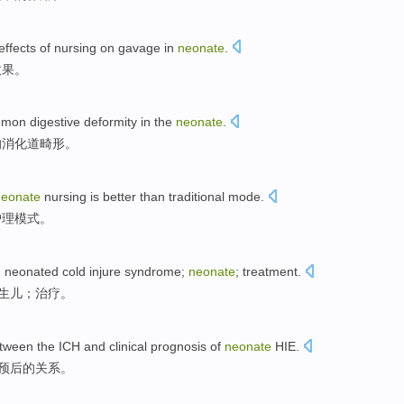
effects
of
nursing
on gavage
in
neonate
.
效果
。
mmon
digestive
deformity
in the
neonate
.
的
消化道
畸形
。
neonate
nursing
is better than
traditional
mode
.
护理模式。
;
neonated
cold
injure
syndrome
;
neonate
;
treatment
.
生儿
；
治疗
。
etween
the ICH
and
clinical prognosis
of
neonate
HIE
.
预后
的
关系
。