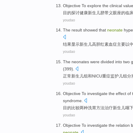
Objective
To explore
the
clinical
valu
目的
探讨
健康
新生儿
脐带
义眼座
的
临
youdao
The result
showed that
neonate
hype
结果
显示
新生儿
高
胆红素
血症
主要以
youdao
The neonates
were divided
into
two
(399).
正常
新生儿
组
和
NICU重症监护儿
组
分
youdao
Objective To
investigate
the
effect
of
syndrome
.
目的
比较
两种
洗
胃
方法
治疗
新生儿
咽
youdao
Objective
To investigate
the
relation
neonate
.