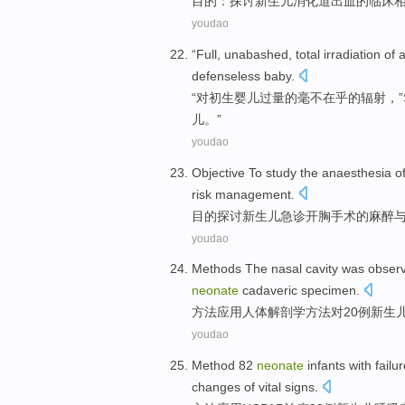
目的
：
探讨
新生儿
消化道
出血
的
临床
youdao
“Full,
unabashed
, total
irradiation
of
defenseless
baby
.
“对
初生
婴儿
过量
的
毫不在乎的
辐射
，”
儿。”
youdao
Objective
To study
the
anaesthesia
o
risk
management
.
目的
探讨
新生儿
急诊
开胸
手术
的
麻醉
youdao
Methods
The
nasal
cavity was
obser
neonate
cadaveric specimen.
方法
应用人体
解剖学
方法
对
20
例新生
youdao
Method
82
neonate
infants
with
failu
changes
of
vital signs
.