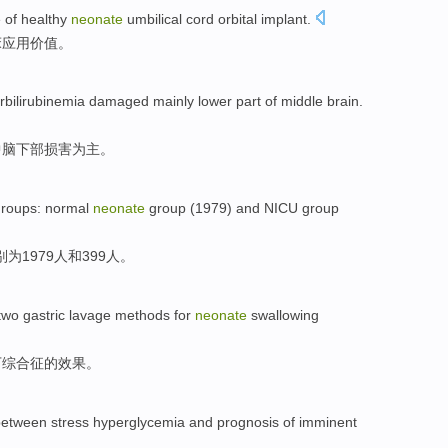
e
of
healthy
neonate
umbilical cord orbital implant
.
床应用
价值
。
rbilirubinemia
damaged
mainly
lower part
of middle brain.
中脑
下部
损害
为主。
groups
:
normal
neonate
group
(1979)
and
NICU
group
别
为
1979人和399人。
two
gastric lavage
methods
for
neonate
swallowing
下
综合征
的
效果
。
 between
stress
hyperglycemia
and
prognosis
of
imminent