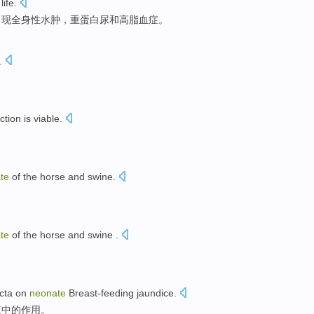
life.
出现
全身性
水肿
，
重
蛋白尿
和
高脂血症
。
.
ction
is
viable
.
。
te
of
the
horse
and
swine
.
。
te
of
the
horse
and
swine
.
。
cta
on
neonate
Breast-feeding
jaundice
.
疸中的
作用
。