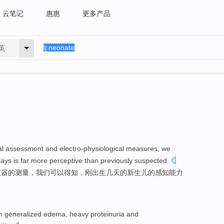
云笔记
惠惠
更多产品
英
al
assessment
and
electro-physiological
measures
,
we
days
is far more perceptive than
previously
suspected
.
仪器
的
测量
，
我们
可以
得知
，刚出生
几天
的
新生儿
的感知能力
th
generalized
edema
,
heavy
proteinuria
and