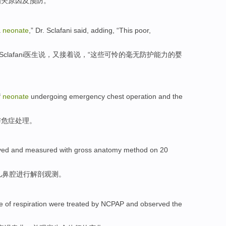
相关
原因
及
预防
。
a
neonate
,” Dr.
Sclafani
said
, adding, “
This
poor
,
Sclafani
医生
说
，又接着说，“
这些
可怜的
毫无防护能力的婴
f
neonate
undergoing emergency
chest
operation
and
the
与
危症
处理
。
ved
and measured with
gross anatomy
method
on
20
儿
鼻腔
进行解剖
观测
。
re
of
respiration were treated by NCPAP
and
observed
the