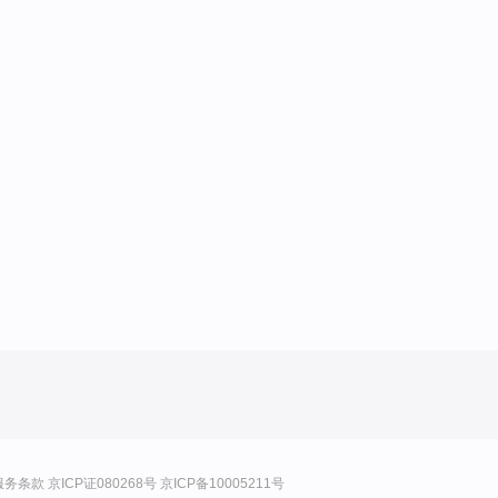
服务条款
京ICP证080268号
京ICP备10005211号