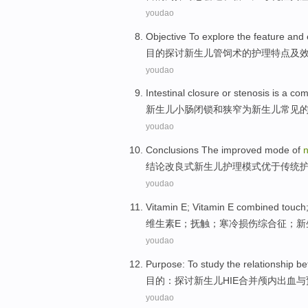
youdao
Objective
To explore
the
feature
and
目的
探讨
新生儿管
饲
术
的
护理
特点
及
youdao
Intestinal
closure
or
stenosis
is a
co
新生儿
小肠
闭锁
和
狭窄
为新生儿
常见
youdao
Conclusions
The
improved
mode
of
结论
改良
式
新生儿
护理
模式
优于
传统
youdao
Vitamin
E
; Vitamin E combined
touch
维生素
E
；
抚
触
；
寒冷
损伤
综合征
；
新
youdao
Purpose
:
To study
the
relationship b
目的
：
探讨
新生儿
HIE
合并
颅内出血
与
youdao