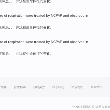
衰竭
患儿
，
并
观察
生命
体征
的
变化
。
ure
of
respiration were treated by NCPAP
and
observed
in
衰竭
患儿
，
并
观察
生命
体征
的
变化
。
ure
of
respiration were treated by NCPAP
and
observed
in
衰竭
患儿
，
并
观察
生命
体征
的
变化
。
方博客
技术博客
诚聘英才
联系我们
站点地图
网络举报
© 2026 网易公司
隐私政策