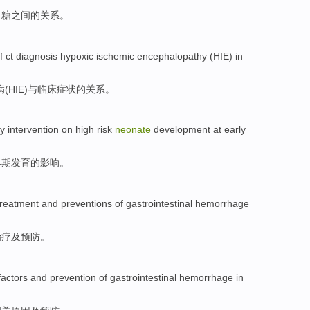
血糖
之间
的
关系。
f
ct
diagnosis
hypoxic
ischemic
encephalopathy
(
HIE
) in
病
(
HIE
)与
临床
症状
的
关系。
ly
intervention
on
high risk
neonate
development
at
early
早期
发育
的
影响
。
treatment
and
preventions
of gastrointestinal
hemorrhage
治疗
及
预防
。
factors
and
prevention
of
gastrointestinal
hemorrhage
in