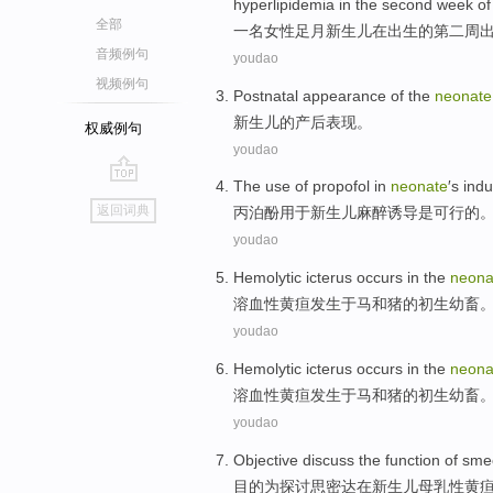
hyperlipidemia
in
the second
week
of 
全部
一名
女性
足月
新生儿
在
出生的
第二
周
音频例句
youdao
视频例句
Postnatal
appearance
of the
neonate
新生儿
的
产后
表现
。
权威例句
youdao
The use
of propofol
in
neonate
′s
indu
go
返回词典
丙
泊酚用于
新生儿
麻醉
诱导
是
可行的
top
youdao
Hemolytic
icterus
occurs
in
the
neona
溶血性
黄疸
发生
于
马
和
猪
的
初生
幼畜
youdao
Hemolytic
icterus
occurs
in
the
neona
溶血性
黄疸
发生
于
马
和
猪
的
初生
幼畜
youdao
Objective
discuss the
function
of
sme
目的
为
探讨
思密达
在
新生儿
母乳
性黄