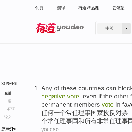
词典
翻译
有道精品课
云笔记
中英
有道 - 网易旗下搜索
双语例句
Any
of these
countries
can
bloc
全部
negative
vote
,
even if
the other
口语
permanent
members
vote
in fav
书面语
任何
一个
常任
理事
国家
投
反对票
论文
个
常任理事国
和
所有
非常任
理事
youdao
原声例句