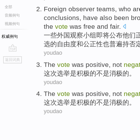
全部
Foreign
observer
teams
, who ar
音频例句
conclusions
,
have also
been br
视频例句
the
vote
was free
and
fair
.
一些外国
观察
小组
即将公布
他们
权威例句
选的自由度
和
公正性
也
普遍
持否
youdao
go
返回词典
top
The
vote
was
positive
,
not
negat
这次
选举
是
积极
的
不是
消极的。
youdao
The
vote
was
positive
,
not
negat
这次
选举
是
积极
的
不是
消极的。
youdao