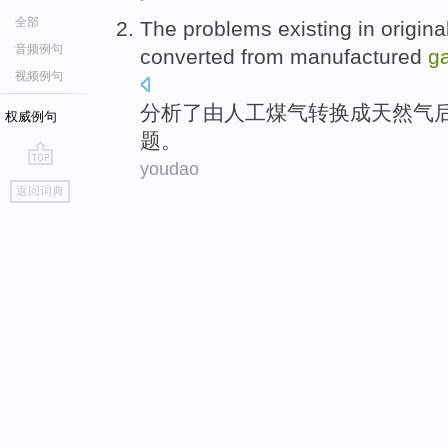
全部
The
problems
existing in
origina
音频例句
converted
from
manufactured
g
视频例句
分析了
由
人工
煤气
转换成
天然气
权威例句
题
。
youdao
go
返回词典
top