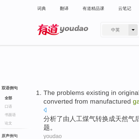
词典
翻译
有道精品课
云笔记
中英
有道 - 网易旗下搜索
双语例句
The
problems
existing in
origina
全部
converted
from
manufactured
g
口语
书面语
分析了
由
人工
煤气
转换成
天然气
论文
题
。
youdao
原声例句