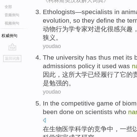
《柯林斯英汉双解大词典》
全部
Ethologists
—
specialists
in anim
音频例句
evolution
,
so
they
define
the te
视频例句
动物行为学
专家
对
进化
很
感兴趣
权威例句
狭义。
youdao
go
The
university
has
thus
met
its
返回词典
top
admissions
policy
it
used
was
n
因此
，
这
所大学
已经
履行了
它
的
是
勉强
的。
youdao
In
the
competitive game
of
biom
been done
on
scientists who
na
在
生物医学
科学
的
竞争
中，一些