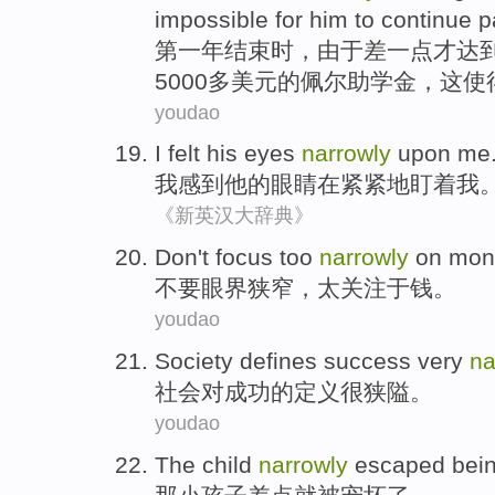
impossible
for
him
to continue
p
第一
年
结束时
，由于
差一点
才达
5000
多
美元
的
佩尔助学金
，
这
使
youdao
I
felt
his
eyes
narrowly
upon
me
我
感到
他
的眼睛
在紧紧地
盯着我
《新英汉大辞典》
Don't
focus
too
narrowly
on
mon
不要
眼界狭窄
，
太
关注
于
钱
。
youdao
Society
defines
success
very
na
社会
对
成功
的
定义
很
狭隘
。
youdao
The
child
narrowly
escaped
bei