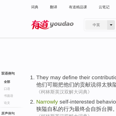
词典
翻译
有道精品课
云笔记
中英
有道 - 网易旗下搜索
双语例句
They
may
define
their
contributi
全部
他们
可能
把
他们
的
贡献
说
得
太
狭
口语
《柯林斯英汉双解大词典》
书面语
Narrowly
self-interested
behavio
论文
狭隘
自私的
行为
最终
会自拆台脚
原声例句