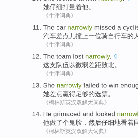
她
仔细
打量
着
他
。
《牛津词典》
The car
narrowly
missed
a
cycli
汽车
差点儿
撞上
一位
骑
自行车
的
《牛津词典》
The
team
lost
narrowly
.
这
支队伍
以微弱差距
败北
。
《牛津词典》
She
narrowly
failed to
win
enou
她
差点
赢得
足够的
选票
。
《柯林斯英汉双解大词典》
He
grimaced
and
looked
narrow
他
做了个鬼脸
，然后
仔细
地看着
《柯林斯英汉双解大词典》