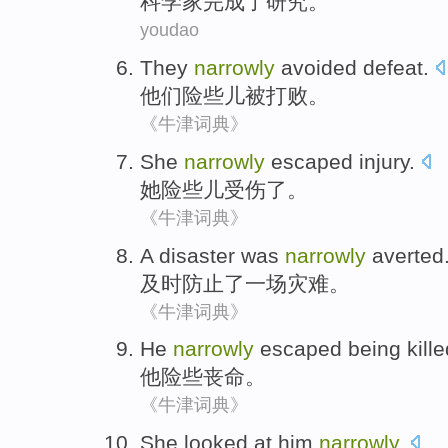
科学家
完成
了
研究
。
youdao
They
narrowly
avoided
defeat
.
他们
险些
儿被
打败
。
《牛津词典》
She
narrowly
escaped
injury
.
她
险些
儿
受伤
了。
《牛津词典》
A
disaster was
narrowly
averted
及时
防止
了一
场灾难。
《牛津词典》
He
narrowly
escaped
being kille
他
险些
丧命
。
《牛津词典》
She
looked at
him
narrowly
.