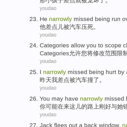
那
小孩子
差点
就
被
宠坏了
。
youdao
He
narrowly
missed
being
run o
他
差点儿
被
汽车
压死。
youdao
Categories
allow
you
to
scope
c
Categories
允许
您
将
修改
范围限
youdao
I
narrowly
missed
being
hurt by
昨天
我
差点
被
汽车
撞了。
youdao
You
may have
narrowly
missed
你
可能
在
来
这儿
的
路上
刚好与
她
youdao
Jack
flees out a back window
,
n