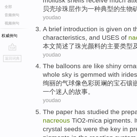
mollusk shells receive much
att
全部
贝壳
珍珠
层
作为
一种典型的
生物
音频例句
youdao
视频例句
A
brief
introduction is
given on t
权威例句
characteristics
,
and
USES
of
na
本文简述
了
珠光
颜料
的
主要
类型
youdao
go
返回词典
top
The
balloons are
like
shiny orn
whole sky
is
gemmed with
iride
绚丽
的
气球
像
色彩斑斓
的
宝石镶
一个迷人的故事。
youdao
The paper
has
studied
the
prepa
nacreous
TiO2-mica
pigments
. 
crystal seeds
were
the
key
in pr