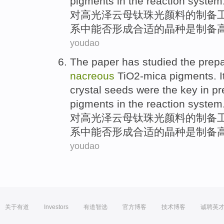
pigments
in
the
reaction
system
对
高
光泽云母钛
珠光
颜料
的
制备
系
中能否形成
合适的
晶
种
是
制备
youdao
The paper
has
studied
the
prepa
nacreous
TiO2-mica
pigments
. 
crystal seeds
were
the
key
in pr
pigments
in
the
reaction
system
对
高
光泽云母钛
珠光
颜料
的
制备
系
中能否形成
合适的
晶
种
是
制备
youdao
关于有道
Investors
有道智选
官方博客
技术博客
诚聘英