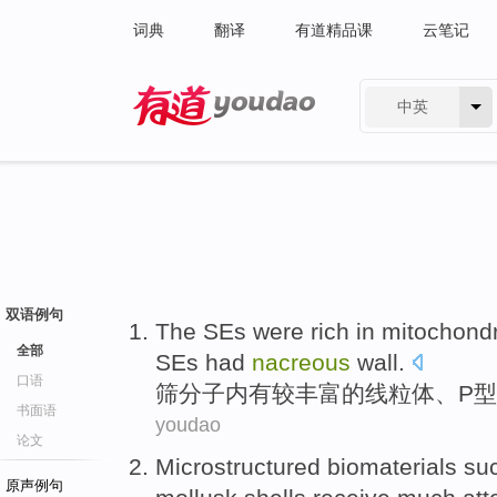
词典
翻译
有道精品课
云笔记
中英
有道 - 网易旗下搜索
双语例句
The
SEs
were
rich
in
mitochondr
全部
SEs
had
nacreous
wall
.
口语
筛
分子
内有
较
丰富
的
线粒体
、
P
型
书面语
youdao
论文
Microstructured
biomaterials
su
原声例句