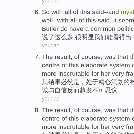
youdao
So
with
all of
this
said
--
and
myst
well--with all of this said, it see
Butler
do
have
a
common
politi
说
了
这么
多,很明显我们能看得出
youdao
The
result
, of course, was that
t
centre
of
this
elaborate
system
more
inscrutable
for
her
very fr
其
结果
必然
是
，处于
精心
策划
的
诚
与
自信
反而越发不可思议
。
youdao
The
result
, of course, was that
t
centre
of
this
elaborate
system
more
inscrutable
for
her
very fr