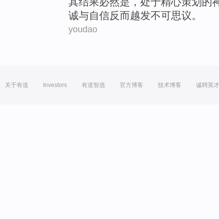
其
结果
必然
是
，处于
精心
策划
的
诚
与
自信
反而越发不可思议
。
youdao
关于有道
Investors
有道智选
官方博客
技术博客
诚聘英