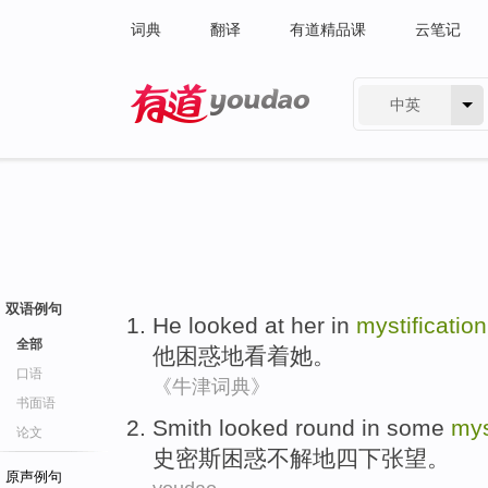
词典
翻译
有道精品课
云笔记
中英
有道 - 网易旗下搜索
双语例句
He
looked at
her
in
mystification
全部
他
困惑
地
看着
她
。
口语
《牛津词典》
书面语
Smith
looked round
in some
mys
论文
史密斯
困惑不解地四下
张望
。
原声例句