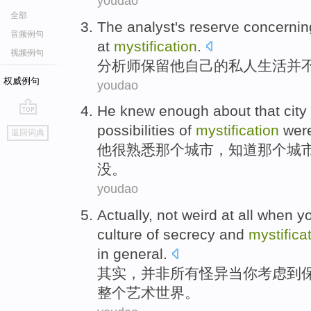
youdao
全部
The
analyst
's
reserve
concerni
音频例句
at
mystification
.
视频例句
分析师
保留
他自己
的
私人
生活
并
权威例句
youdao
He
knew enough about
that
city
go
possibilities of
mystification
were 
返回词典
top
他
很
熟悉
那个
城市
，
知道
那个城
没
。
youdao
Actually
,
not
weird at
all
when
y
culture
of
secrecy
and
mystifica
in general.
其实
，
并非
所有
怪异
当
你
考虑
到
整个艺术世界。