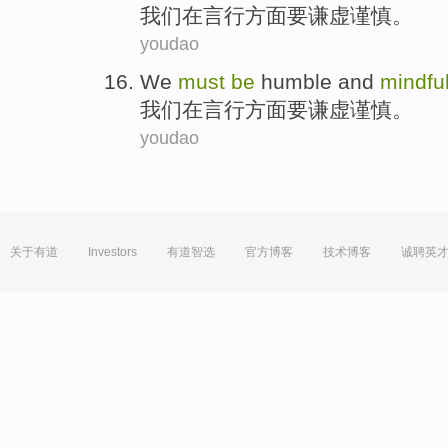
我们
在
言行
方面
要
谦虚
谨慎
。
youdao
We
must
be
humble and
mindfu
我们
在
言行
方面
要
谦虚
谨慎
。
youdao
关于有道
Investors
有道智选
官方博客
技术博客
诚聘英