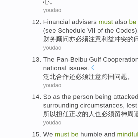
心。
youdao
Financial
advisers
must
also
b
(
see
Schedule VII
of
the Codes)
财务
顾问
亦
必须
注意
利益冲突
的
youdao
The Pan-Beibu Gulf
Cooperatio
national
issues
.
泛
北
合作
还
必须
注意跨国
问题
。
youdao
So
as
the
person
being attacke
surrounding
circumstances
,
lest
所以
担任正攻
的
人
也
必须
留神
周
youdao
We
must
be
humble and
mindfu