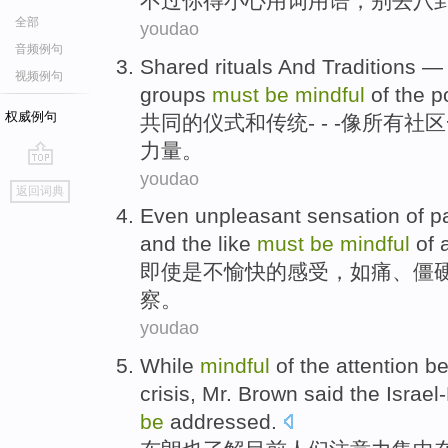
不过
你
得
小心
用词用语，
别
去
八
全部
youdao
音频例句
Shared
rituals
And
Traditions
视频例句
groups
must
be
mindful
of
the
p
权威例句
共同
的
仪式
和
传统
- - -
像
所有
社区
力量
。
youdao
go
返回词典
top
Even
unpleasant
sensation
of
pa
and the like
must
be
mindful
of a
即使是
不愉快
的
感受
，
如痛
、
僵
察。
youdao
While
mindful
of the
attention
be
crisis
,
Mr. Brown
said
the Israel
be
addressed
.