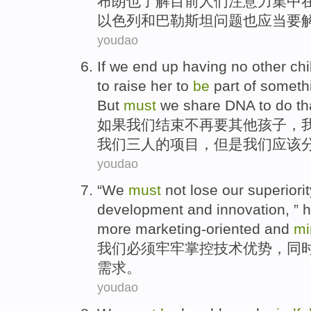
布朗
也
了解目前人们
注意力
集中
以色列
和巴勒斯坦
问题
也
应当
要
youdao
If
we
end up
having no
other
chi
to
raise
her
to
be
part
of
someth
But
must
we
share
DNA
to
do
th
如果
我们
结束
不再
要
其他
孩子
，
我们
三人
的项目，
但是
我们
应该
youdao
“
We
must
not lose our
superiorit
development and innovation, ” h
more
marketing-oriented
and
mi
我们
必须
牢牢
掌控
技术
优势
，
同
需求
。
youdao