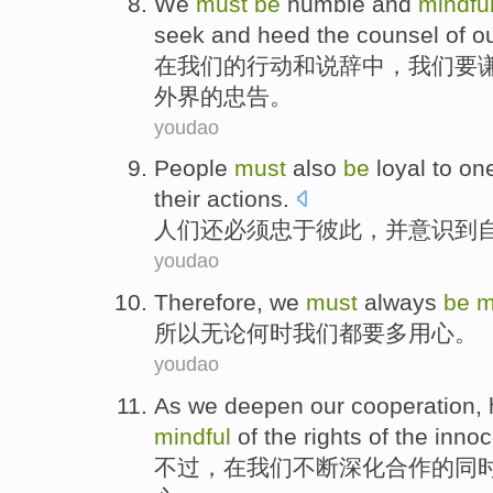
We
must
be
humble
and
mindfu
seek
and
heed
the
counsel
of
o
在
我们
的
行动
和
说辞中，
我们
要
外界的
忠告
。
youdao
People
must
also
be
loyal
to on
their
actions
.
人们
还
必须
忠于彼此
，
并
意识
到
youdao
Therefore
,
we
must
always
be
m
所以
无论何时
我们
都
要
多用心。
youdao
As
we
deepen
our
cooperation
,
mindful
of
the
rights
of
the
innoc
不过
，
在
我们
不断深化
合作
的
同