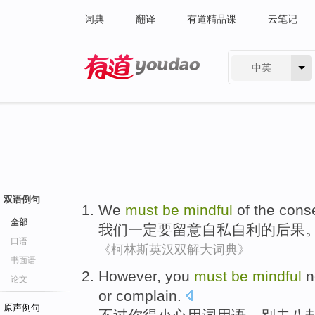
词典
翻译
有道精品课
云笔记
中英
有道 - 网易旗下搜索
双语例句
We
must
be
mindful
of
the
cons
全部
我们
一定
要
留意自私自利
的
后果
口语
《柯林斯英汉双解大词典》
书面语
However
,
you
must
be
mindful
n
论文
or
complain
.
原声例句