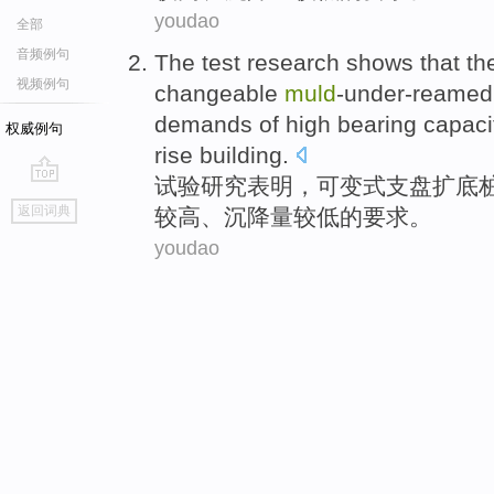
youdao
全部
音频例句
The test
research
shows that
th
视频例句
changeable
muld
-under-reamed
demands
of
high
bearing capaci
权威例句
rise
building
.
试验
研究
表明
，
可变
式支盘
扩
底
go
返回词典
较高
、
沉降量
较低
的
要求
。
top
youdao