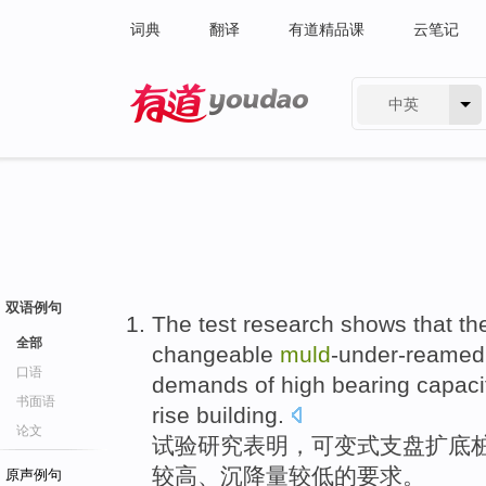
词典
翻译
有道精品课
云笔记
中英
有道 - 网易旗下搜索
双语例句
The test
research
shows that
th
全部
changeable
muld
-under-reamed
口语
demands
of
high
bearing capaci
书面语
rise
building
.
论文
试验
研究
表明
，
可变
式支盘
扩
底
较高
、
沉降量
较低
的
要求
。
原声例句