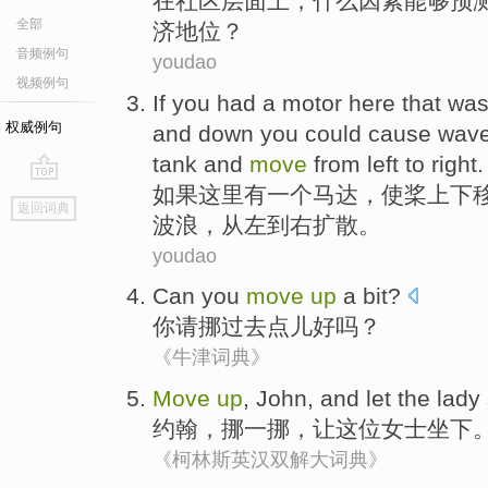
在
社区
层面上
，
什么
因素
能够
预
全部
济
地位？
音频例句
youdao
视频例句
If you
had
a
motor
here
that
was
权威例句
and
down
you
could
cause
wav
tank
and
move
from
left
to
right
.
如果
这里
有
一个
马达
，
使
桨
上下
go
返回词典
top
波浪
，
从
左
到
右
扩散。
youdao
Can
you
move
up
a bit
?
你
请挪过去
点儿
好吗？
《牛津词典》
Move
up
,
John
, and
let
the lady
约翰
，
挪
一挪，
让
这位
女士坐下
《柯林斯英汉双解大词典》