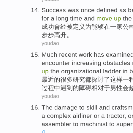
Success
was once
defined
as
b
for
a long
time
and
move
up
the
成功
曾经
被定义
为
能够
在
一家
公
步步高升。
youdao
Much
recent
work
has
examine
encounter
increasing
obstacles
up
the
organizational
ladder
in
b
最近
的
很多
研究
都
探讨
了
这样
一
过程中
遇到
的
障碍
相对
于
男性
会
youdao
The
damage
to
skill
and
crafts
a
complex
airliner
or
a tractor
, o
assembler
to
machinist
to
super