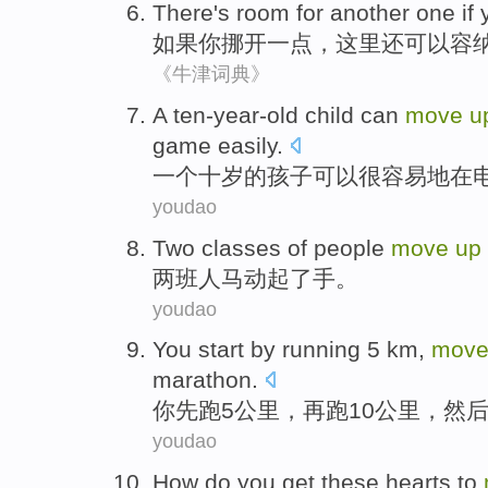
There
's
room for
another
one
if
如果
你
挪开一点，
这里
还可以
容
《牛津词典》
A
ten-year-old child can
move
u
game easily.
一
个十岁的孩子可以很容易地在
youdao
Two
classes
of people
move
up
两
班
人马
动
起
了手。
youdao
You
start by
running
5
km
,
mov
marathon
.
你
先
跑
5
公里
，再
跑
10
公里，
然
youdao
How do
you
get
these
hearts
to