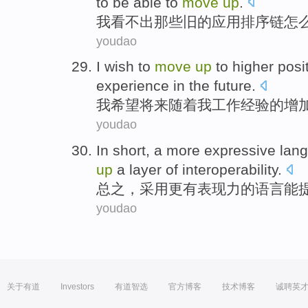
to
be
able to
move
up
.
我
看
不
出
那些
旧的应用排序
链
怎
youdao
I
wish to
move
up
to
higher
posi
experience
in the future
.
我
希望
将来
随着
我
工作经验
的
增
youdao
In short
, a
more expressive
lan
up
a
layer
of
interoperability
.
总之
，采用
更
有表现力
的
语言
能
youdao
关于有道
Investors
有道智选
官方博客
技术博客
诚聘英