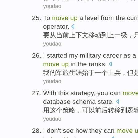
youdao
To
move
up
a level
from
the cur
operator
.
要
从
当前
上下文
移动
到上
一级
，
youdao
I
started my
military
career
as
a
move
up
in the ranks.
我
的
军旅
生涯
始于
一个
士兵
，
但
youdao
With
this
strategy
,
you can
mov
database
schema
state
.
用
这个
策略
，
可以
前后
转移
到
逻
youdao
I
don't
see
how
they
can
move