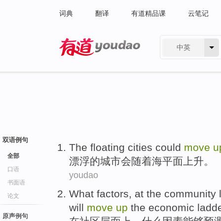
词典
翻译
有道精品课
云笔记
中英
有道 - 网易旗下搜索
双语例句
The floating
cities
could
move
u
全部
漂浮
的
城市
会
随着
海平面
上升
。
口语
youdao
书面语
What
factors
,
at
the
community
论文
will
move
up
the
economic
ladde
原声例句