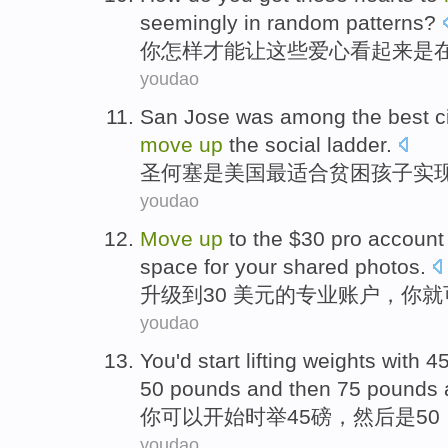
seemingly
in
random
patterns
?
你
怎样
才能让
这些
爱心
看起来是
youdao
San Jose
was
among
the best
c
move
up
the
social
ladder.
圣何塞
是
美国
最
适合
贫困
孩子
实
youdao
Move
up
to the
$
30
pro
account
space for your shared
photos
.
升级
到
30
美元的
专业
账户
，
你
就
youdao
You
'd
start
lifting
weights with
4
50
pounds and then 75 pounds 
你
可以
开始
时举
45
磅
，
然后
是
50
youdao