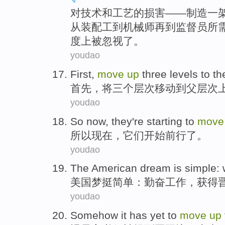
对
技术
和
工艺
的
损害
——
制造
一
从
装配工
到
机械师再
到
监督员
所
度上
被忽视了
。
youdao
First
,
move
up
three
levels
to
th
首先
，
将
三个
层次
移动
到
父
层次
youdao
So
now
,
they're
starting to
move
所以
现在
，
它们
开始
前行
了
。
youdao
The American
dream
is
simple
:
美国
梦
挺
简单
：
勤奋
工作，获得
youdao
Somehow
it
has yet to
move
up