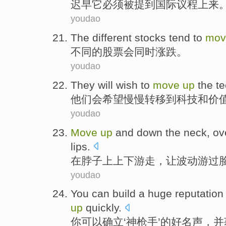
迟早
它
必须被提到
国际
议程
上来
youdao
The
different
stocks
tend to
mo
不同
的
股票
会
同时涨跌
。
youdao
They
will
wish to
move
up
the
t
他们
会
希望
慢慢转移
到
科技
和
价
youdao
Move
up
and down
the neck
,
ov
lips
.
在脖子
上
上下游走
，让波动游
过
youdao
You
can
build a huge
reputation
up
quickly
.
你
可以
确立‘
神枪手
’的
好名声
，
并