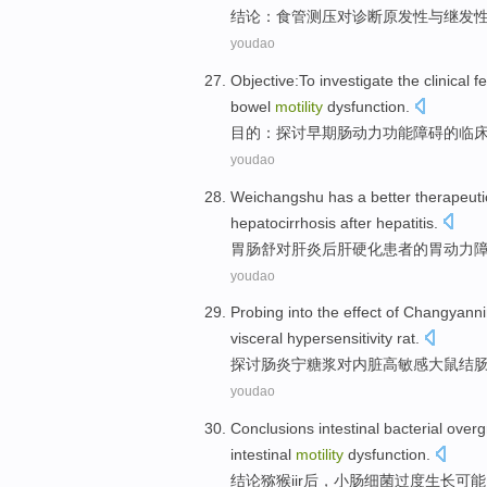
结论
：
食管
测
压
对
诊断
原发性
与
继发
youdao
Objective
:
To investigate
the
clinical
f
bowel
motility
dysfunction
.
目的
：
探讨
早期
肠
动力
功能障碍
的
临
youdao
Weichangshu
has
a better
therapeuti
hepatocirrhosis
after
hepatitis
.
胃肠舒对
肝炎
后
肝硬化
患者
的
胃
动力
youdao
Probing into
the
effect
of
Changyanni
visceral hypersensitivity
rat
.
探讨
肠炎宁
糖浆
对
内脏
高敏感大鼠
结
youdao
Conclusions
intestinal
bacterial
overg
intestinal
motility
dysfunction.
结论
猕猴iir
后
，
小肠
细菌
过度生长
可能