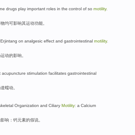
me
drugs
play important
roles in
the control of so
motility
.
药物
均
可影响其运动功能。
Erjintang
on
analgesic
effect
and
gastrointestinal
motility
.
肠
运动的
影响
。
t
acupuncture
stimulation
facilitates
gastrointestinal
肠道
蠕动
。
keletal
Organization
and
Ciliary
Motility
: a
Calcium
的
影响
：
钙元素
的
假说
。