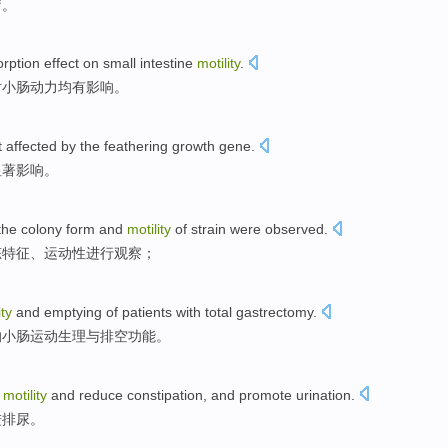
疗
。
rption
effect
on
small intestine
motility
.
对
小肠
动力均有影响
。
t
affected
by the feathering growth
gene
.
显著影响
。
the colony
form and
motility
of
strain
were
observed
.
态特征、
运动性
进行
观察
；
ity
and
emptying
of
patients
with
total gastrectomy
.
的
小肠
运动
生理
与
排空功能
。
motility
and
reduce
constipation
, and
promote
urination
.
进
排尿
。