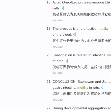
Actin
: Oneoftwo
proteins
responsible 
cells.
肌
动
蛋白
负责
肌肉
细胞
的
收缩
和
其它
youdao
The
process
is
one of
active
motility
of
the
blood
.
这个
过程
是
主动
运动
，
而
不是
由
血液
youdao
Constipation
is
related to intestinal
mo
of both.
便秘
可因
肠管
动力
失调
、
盆腔
出口
梗
youdao
CONCLUSION
: Baohewan
and
Jianp
gastrointestinal
motility
in rats
.
结论
：保
和
丸及健脾丸
对
胃肠
运动功
youdao
During
developmental
aggregation
a