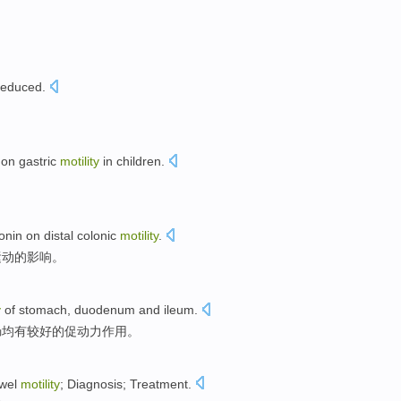
educed.
on
gastric
motility
in children.
onin
on
distal
colonic
motility
.
运动
的
影响
。
y
of
stomach
,
duodenum
and
ileum
.
肠均有较好的促动力作用。
wel
motility
;
Diagnosis
;
Treatment
.