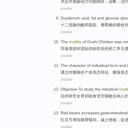
术后
早期
肠
动力
功能障碍
；
诊断
；
治
youdao
Duodenum
acid
,
fat
and
glucose
abso
十二指肠内
酸
和
脂肪
、
葡萄糖
的
吸收
youdao
The
motility
of
Gushi
Chicken was no
羽速
基因
对
固始
鸡各阶段
的
死亡率无
youdao
The
character
of
individual
form
and
通过
对
菌株
的
个体
形态
特征
、
菌落
形
youdao
Objective To
study
the intestinal
motil
目的
研究
全
胃切除食管空肠吻合
病人
youdao
Red beans
increased
gastrointestinal
红豆
可增加
肠胃
蠕动
，
减少
便秘
，
促
youdao