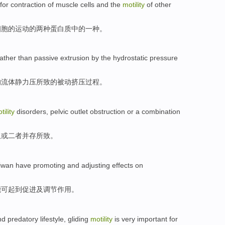
for
contraction
of
muscle
cells
and
the
motility
of
other
细胞
的
运动
的两种蛋白质中的一种。
rather
than
passive
extrusion
by
the hydrostatic
pressure
的
流体
静力压所致的
被动
挤压过程
。
tility
disorders
,
pelvic
outlet
obstruction
or
a combination
阻
或
二者并存所致。
iwan
have
promoting
and
adjusting
effects
on
能可起到
促进
及
调节
作用
。
nd
predatory lifestyle,
gliding
motility
is
very
important
for