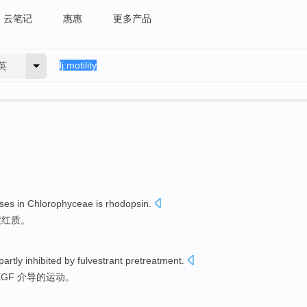
云笔记
惠惠
更多产品
英
ses
in
Chlorophyceae
is
rhodopsin
.
紫红质
。
partly
inhibited
by
fulvestrant
pretreatment
.
EGF 介导的运动。