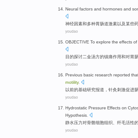
Neural
factors
and
hormones
and
so
神经
因素
和
多种胃肠道激素
以及
某些
youdao
OBJECTIVE
To explore
the
effects
of
目的
探讨
二金汤方
的
镇痛
作用
和
对
胃
youdao
Previous
basic
research
reported
tha
motility
.
以前的
基础
研究
报道
，
针灸
刺激
促进
youdao
Hydrostatic
Pressure
Effects
on
Cytos
Hypothesis
.
静水
压力
对
骨骼细胞
组织
、
纤毛
活性
youdao