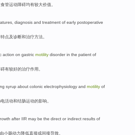
性
食管运动
障碍
均
有
较大
价值
。
eatures
,
diagnosis
and
treatment
of
early
postoperative
床
特点
及
诊断
和
治疗方法
。
c
action
on
gastric
motility
disorder
in the
patient
of
障碍
有
较
好的
治疗
作用
。
ng
syrup about
colonic
electrophysiology
and
motility
of
肠
电活动
和
结肠
运动
的
影响
。
rowth
after
IIR
may be
the
direct
or
indirect
results
of
由小肠动力降低
直接
或
间接
导致
。