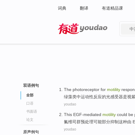
词典
翻译
有道精品课
中
有道 - 网易旗下搜索
双语例句
The photoreceptor for
motility
respon
全部
绿藻类
中
运动性
反应
的
光感受器
是
视
口语
youdao
书面语
This EGF-mediated
motility
could be
论文
氟维司群
预处理
可能
部分
抑制
这种
由
youdao
原声例句