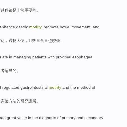
食
过程都
是
非常
重要
的。
enhance
gastric
motility
, promote
bowel movement
,
and
蠕动
，通畅
大便
，
且
热量含量
也
较低
。
riate
in
managing
patients
with
proximal
esophageal
患者
适当
的。
at
regulated
gastrointestinal
motility
and the
method
of
体实验
方法
的
研究进展。
had
great
value
in
the
diagnosis
of primary
and
secondary