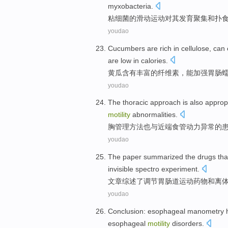
myxobacteria
.
粘细菌的
滑动
运动对其
发育
聚集
和
扑
youdao
Cucumbers
are
rich
in
cellulose
,
can
are
low
in calories
.
黄瓜
含有
丰富
的
纤维素
，
能
加强
胃肠
youdao
The thoracic
approach
is also
approp
motility
abnormalities
.
胸
管理
方法
也
与
近端
食管
动力
异常的
youdao
The paper
summarized
the drugs th
invisible spectro
experiment
.
文章
综述
了
调节
胃肠道
运动药物
和
离
youdao
Conclusion
:
esophageal
manometry
esophageal
motility
disorders
.