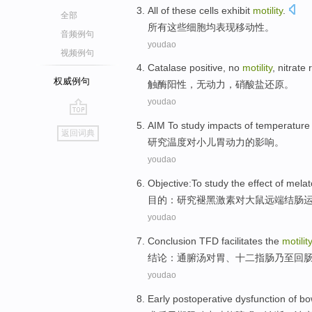
All
of
these
cells
exhibit
motility
.
全部
所有
这些
细胞
均
表现
移动性。
音频例句
youdao
视频例句
Catalase
positive
,
no
motility
,
nitrate
r
权威例句
触酶
阳性
，
无
动力
，
硝酸盐
还原。
youdao
go
AIM To
study
impacts
of
temperature
返回词典
top
研究
温度
对
小儿胃
动力
的
影响
。
youdao
Objective
:To
study
the
effect
of
melat
目的
：
研究
褪
黑激素
对
大鼠
远端
结肠
youdao
Conclusion
TFD
facilitates the
motilit
结论
：通
腑
汤对
胃
、
十二指肠
乃至回
youdao
Early
postoperative
dysfunction
of
bo