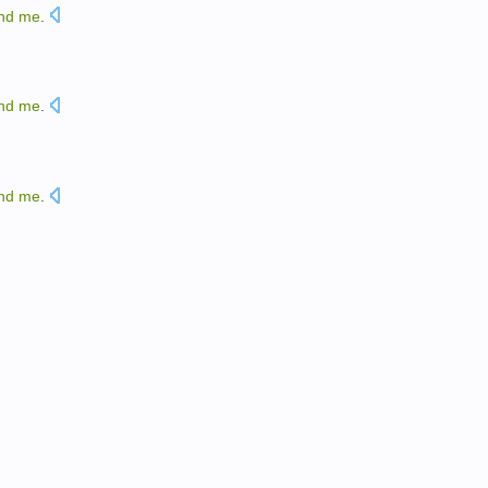
nd
me
.
。
nd
me
.
nd
me
.