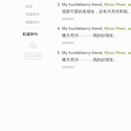
My
huckleberry friend
,
Moon
River
,
a
全部
我
那可爱的
老朋友
，还有
月亮
河
和
我
音频例句
youdao
视频例句
My huckleberry
friend
,
Moon
River
,
a
权威例句
噢
月亮
河
- - - - - -
我
的
好朋友
。
youdao
go
My huckleberry
friend
,
Moon
River
,
a
返回词典
top
噢
月亮
河
- - - - - -
我
的
好朋友
。
youdao