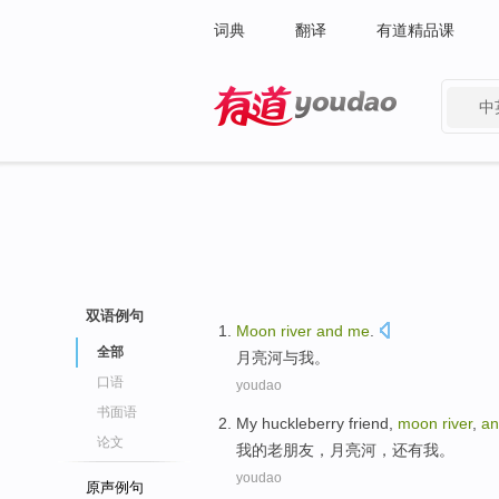
词典
翻译
有道精品课
中
有道 - 网易旗下搜索
双语例句
Moon
river
and
me
.
全部
月亮
河
与
我
。
口语
youdao
书面语
My
huckleberry friend
,
moon
river
,
an
论文
我
的
老朋友
，
月亮
河
，
还有
我
。
youdao
原声例句