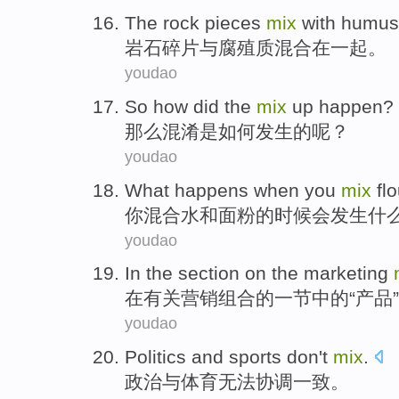
The rock
pieces
mix
with
humus
岩石
碎片
与
腐殖质
混合在一起
。
youdao
So
how did
the
mix
up
happen
?
那么
混淆
是
如何
发生
的
呢？
youdao
What
happens
when
you
mix
fl
你
混合
水
和
面粉
的
时候
会
发生
什
youdao
In
the
section
on the
marketing
在
有关营销
组合
的一
节
中的“
产品
youdao
Politics
and
sports
don't
mix
.
政治
与
体育
无法
协调一致
。