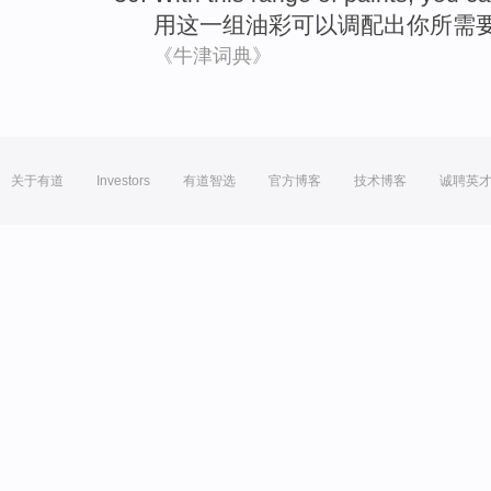
用
这
一
组油彩
可以
调配
出
你
所需
《牛津词典》
关于有道
Investors
有道智选
官方博客
技术博客
诚聘英