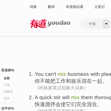
词典
翻译
有道精品课
云笔记
中英
有道 - 网易旗下搜索
双语例句
You
can't
mix
business
with
ple
全部
你
不能
把
工作
和
娱乐
混在一起。
口语
《柯林斯英汉双解大词典》
书面语
A
quick
stir
will
mix
them
thorou
论文
快速
搅拌
会
使
它们
完全
混合
。
原声例句