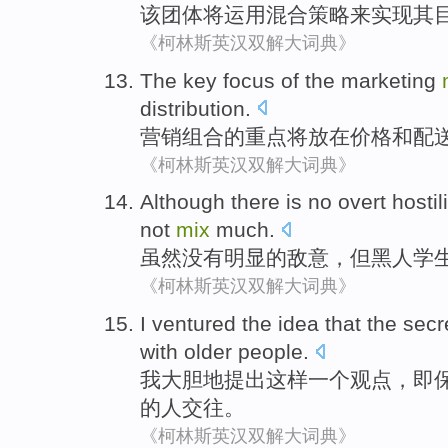
该
团体
将
运用
混合
策略
来
实现
其
《柯林斯英汉双解大词典》
The
key focus
of the
marketing
distribution
.
营销
组合
的
重点
将
放在
价格
和
配
《柯林斯英汉双解大词典》
Although
there is no
overt
hostili
not
mix
much
.
虽然
没有
明显
的
敌意
，但
黑人
学
《柯林斯英汉双解大词典》
I
ventured
the
idea
that
the
secr
with
older
people
.
我
大胆地提出这样一
个
观点
，
即
的
人
交往
。
《柯林斯英汉双解大词典》