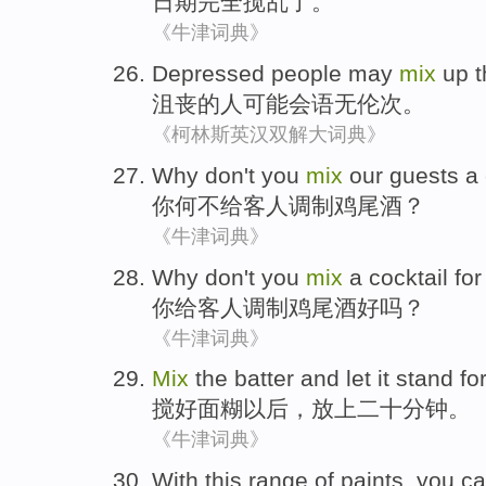
日期
完全搅乱
了。
《牛津词典》
Depressed
people
may
mix
up t
沮丧
的
人
可能会
语无伦次
。
《柯林斯英汉双解大词典》
Why
don't
you
mix
our guests
a 
你
何不
给
客人
调制
鸡尾酒？
《牛津词典》
Why don't
you
mix
a cocktail
for
你
给
客人
调制
鸡尾酒
好吗？
《牛津词典》
Mix
the batter
and
let it stand
fo
搅
好
面糊
以后，
放
上
二十分
钟
。
《牛津词典》
With
this
range
of
paints, you
c