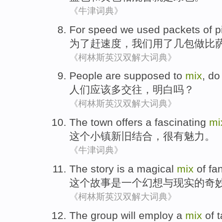
《牛津词典》
For
speed
we
used
packets
of
p
为了
赶
速度
，
我们
用
了几
包
做
比
《柯林斯英汉双解大词典》
People are
supposed to
mix
, d
人们
应该
多
交往
，
明白
吗？
《柯林斯英汉双解大词典》
The
town
offers
a fascinating
mi
这个
小镇
新旧结合，很
有
魅力。
《牛津词典》
The
story
is
a
magical
mix
of
fa
这个
故事
是
一个
幻想
与
现实
的
奇
《柯林斯英汉双解大词典》
The
group
will
employ a
mix
of
t