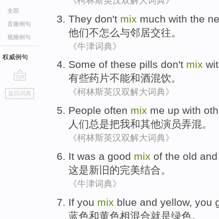
《柯林斯英汉双解大词典》
全部
They
don't
mix
much
with
the n
音频例句
他们
不
怎么
与
邻居
交往
。
视频例句
《牛津词典》
权威例句
Some
of
these pills
don't
mix
wi
有些
药片
不能
和
酒
混
饮。
go
《柯林斯英汉双解大词典》
返回词典
top
People
often
mix
me
up
with
oth
人们
总是
把
我
和
其他
演员
弄混。
《柯林斯英汉双解大词典》
It
was a
good
mix
of
the old and
这
是
新旧
的
完美结合。
《牛津词典》
If you
mix
blue
and
yellow
, you
蓝色
和
黄色
相混合
就是
绿色
。